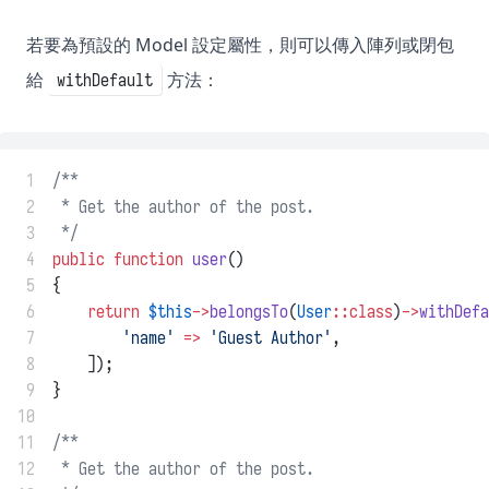
若要為預設的 Model 設定屬性，則可以傳入陣列或閉包
給
方法：
withDefault
 1
/**
 2
 * Get the author of the post.
 3
 */
 4
public
function
user
()
 5
{
 6
return
$this
->
belongsTo
(
User
::class
)
->
withDefa
 7
'name'
=>
'Guest Author'
,
 8
    ]);
 9
}
10
11
/**
12
 * Get the author of the post.