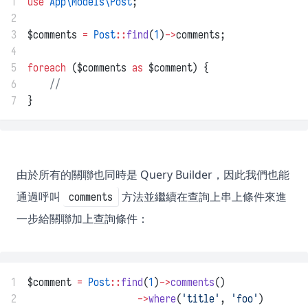
1
use
App\Models\Post
;
2
3
$comments 
=
Post
::
find
(
1
)
->
comments;
4
5
foreach
 ($comments 
as
 $comment) {
6
//
7
}
由於所有的關聯也同時是 Query Builder，因此我們也能
通過呼叫
方法並繼續在查詢上串上條件來進
comments
一步給關聯加上查詢條件：
1
$comment 
=
Post
::
find
(
1
)
->
comments
()
2
->
where
(
'title'
, 
'foo'
)