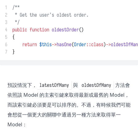
1
/**
2
 * Get the user's oldest order.
3
 */
4
public
function
oldestOrder
()
5
{
6
return
$this
->
hasOne
(
Order
::class
)
->
oldestOfMan
7
}
預設情況下，
與
方法會
latestOfMany
oldestOfMany
依照該 Model 的主索引鍵來取得最新或最舊的 Model，
而該索引鍵必須要是可以排序的。不過，有時候我們可能
會想從一個更大的關聯中通過另一種方法來取得單一
Model：