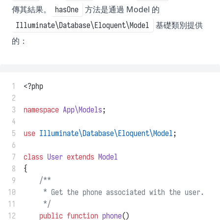
傳其結果。
方法是通過 Model 的
hasOne
基礎類別提供
Illuminate\Database\Eloquent\Model
的：
 1
<?php
 2
 3
namespace
App\Models
;
 4
 5
use
Illuminate\Database\Eloquent\Model
;
 6
 7
class
User
extends
Model
 8
{
 9
/**
10
     * Get the phone associated with the user.
11
     */
12
public
function
phone
()