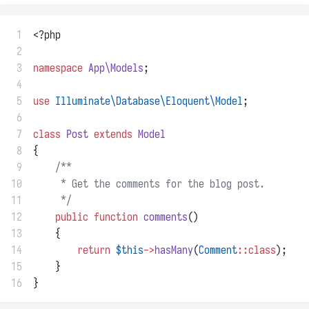
 1
<?php
 2
 3
namespace
App\Models
;
 4
 5
use
Illuminate\Database\Eloquent\Model
;
 6
 7
class
Post
extends
Model
 8
{
 9
/**
10
     * Get the comments for the blog post.
11
     */
12
public
function
comments
()
13
    {
14
return
$this
->
hasMany
(
Comment
::class
);
15
    }
16
}