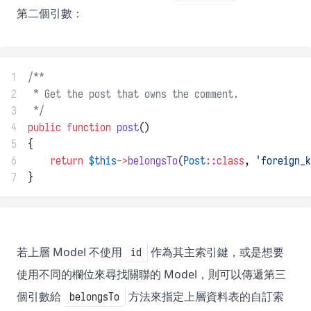
第二個引數：
1
/**
2
 * Get the post that owns the comment.
3
 */
4
public
function
post
()
5
{
6
return
$this
->
belongsTo
(
Post
::class
, 
'foreign_k
7
}
若上層 Model 不使用
作為其主索引鍵，或是想要
id
使用不同的欄位來尋找關聯的 Model，則可以傳遞第三
個引數給
方法來指定上層資料表的自訂索
belongsTo