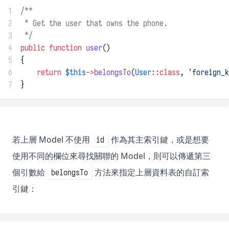
1
/**
2
 * Get the user that owns the phone.
3
 */
4
public
function
user
()
5
{
6
return
$this
->
belongsTo
(
User
::class
, 
'foreign_k
7
}
若上層 Model 不使用
作為其主索引鍵，或是想要
id
使用不同的欄位來尋找關聯的 Model，則可以傳遞第三
個引數給
方法來指定上層資料表的自訂索
belongsTo
引鍵：