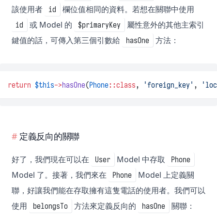
該使用者
欄位值相同的資料。若想在關聯中使用
id
或 Model 的
屬性意外的其他主索引
id
$primaryKey
鍵值的話，可傳入第三個引數給
方法：
hasOne
return
$this
->
hasOne
(
Phone
::class
, 
'foreign_key'
, 
'loc
定義反向的關聯
好了，我們現在可以在
Model 中存取
User
Phone
Model 了。接著，我們來在
Model 上定義關
Phone
聯，好讓我們能在存取擁有這隻電話的使用者。我們可以
使用
方法來定義反向的
關聯：
belongsTo
hasOne