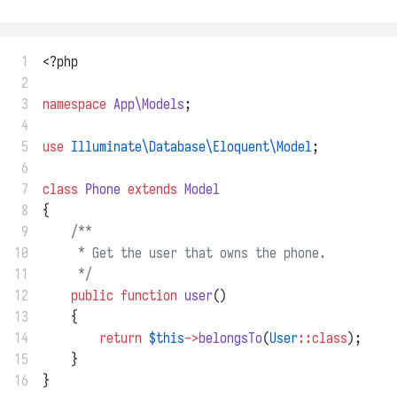
 1
<?php
 2
 3
namespace
App\Models
;
 4
 5
use
Illuminate\Database\Eloquent\Model
;
 6
 7
class
Phone
extends
Model
 8
{
 9
/**
10
     * Get the user that owns the phone.
11
     */
12
public
function
user
()
13
    {
14
return
$this
->
belongsTo
(
User
::class
);
15
    }
16
}