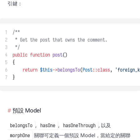
引鍵：
1
/**
2
 * Get the post that owns the comment.
3
 */
4
public
function
post
()
5
{
6
return
$this
->
belongsTo
(
Post
::class
, 
'foreign_k
7
}
預設 Model
,
,
, 以及
belongsTo
hasOne
hasOneThrough
關聯可定義一個預設 Model，當給定的關聯
morphOne