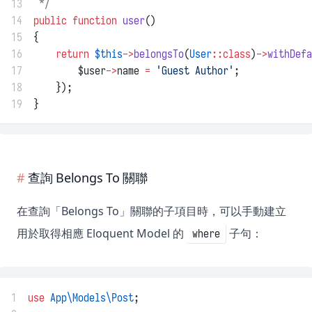
13
 */
14
public
function
user
()
15
{
16
return
$this
->
belongsTo
(
User
::class
)
->
withDefa
17
        $user
->
name 
=
'Guest Author'
;
18
    });
19
}
查詢 Belongs To 關聯
在查詢「Belongs To」關聯的子項目時，可以手動建立
用於取得相應 Eloquent Model 的
子句：
where
1
use
App\Models\Post
;