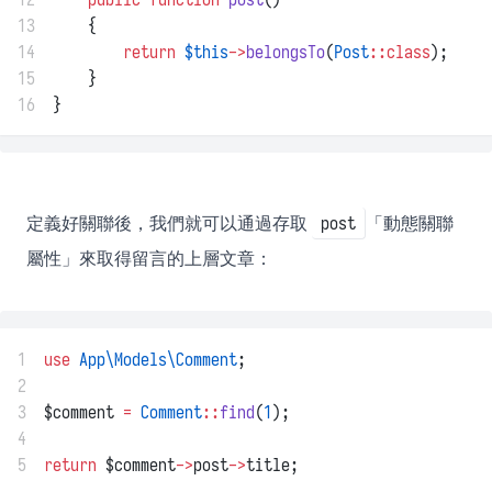
13
    {
14
return
$this
->
belongsTo
(
Post
::class
);
15
    }
16
}
定義好關聯後，我們就可以通過存取
「動態關聯
post
屬性」來取得留言的上層文章：
1
use
App\Models\Comment
;
2
3
$comment 
=
Comment
::
find
(
1
);
4
5
return
 $comment
->
post
->
title;