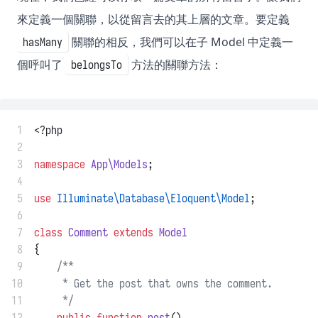
來定義一個關聯，以從留言去的其上層的文章。要定義
關聯的相反，我們可以在子 Model 中定義一
hasMany
個呼叫了
方法的關聯方法：
belongsTo
 1
<?php
 2
 3
namespace
App\Models
;
 4
 5
use
Illuminate\Database\Eloquent\Model
;
 6
 7
class
Comment
extends
Model
 8
{
 9
/**
10
     * Get the post that owns the comment.
11
     */
12
public
function
post
()