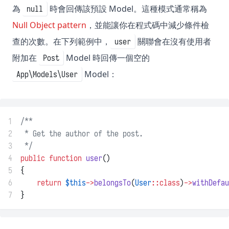
為
時會回傳該預設 Model。這種模式通常稱為
null
Null Object pattern
，並能讓你在程式碼中減少條件檢
查的次數。在下列範例中，
關聯會在沒有使用者
user
附加在
Model 時回傳一個空的
Post
Model：
App\Models\User
1
/**
2
 * Get the author of the post.
3
 */
4
public
function
user
()
5
{
6
return
$this
->
belongsTo
(
User
::class
)
->
withDefau
7
}