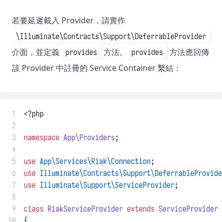
若要延遲載入 Provider，請實作
\Illuminate\Contracts\Support\DeferrableProvider
介面，並定義
方法。
方法應回傳
provides
provides
該 Provider 中註冊的 Service Container 繫結：
 1
<?php
 2
 3
namespace
App\Providers
;
 4
 5
use
App\Services\Riak\Connection
;
 6
use
Illuminate\Contracts\Support\DeferrableProvide
 7
use
Illuminate\Support\ServiceProvider
;
 8
 9
class
RiakServiceProvider
extends
ServiceProvider
10
{