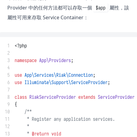
Provider 中的任何方法都可以存取一個
屬性，該
$app
屬性可用來存取 Service Container：
 1
<?php
 2
 3
namespace
App\Providers
;
 4
 5
use
App\Services\Riak\Connection
;
 6
use
Illuminate\Support\ServiceProvider
;
 7
 8
class
RiakServiceProvider
extends
ServiceProvider
 9
{
10
/**
11
     * Register any application services.
12
     *
13
     * 
@return
void