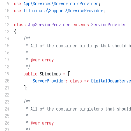
 9
use
App\Services\ServerToolsProvider
;
10
use
Illuminate\Support\ServiceProvider
;
11
12
class
AppServiceProvider
extends
ServiceProvider
13
{
14
/**
15
     * All of the container bindings that should b
16
     *
17
     * 
@var
array
18
     */
19
public
 $bindings 
=
 [
20
ServerProvider
::class
=>
DigitalOceanServe
21
    ];
22
23
/**
24
     * All of the container singletons that should
25
     *
26
     * 
@var
array
27
     */