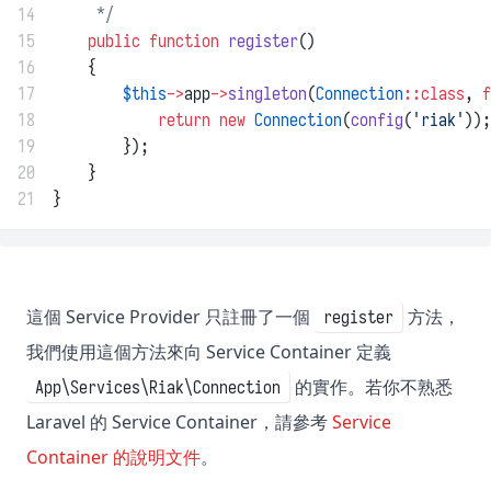
14
     */
15
public
function
register
()
16
    {
17
$this
->
app
->
singleton
(
Connection
::class
, 
f
18
return
new
Connection
(
config
(
'riak'
));
19
        });
20
    }
21
}
這個 Service Provider 只註冊了一個
方法，
register
我們使用這個方法來向 Service Container 定義
的實作。若你不熟悉
App\Services\Riak\Connection
Laravel 的 Service Container，請參考
Service
Container 的說明文件
。