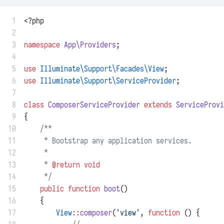
 1
<?php
 2
 3
namespace
App\Providers
;
 4
 5
use
Illuminate\Support\Facades\View
;
 6
use
Illuminate\Support\ServiceProvider
;
 7
 8
class
ComposerServiceProvider
extends
ServiceProvi
 9
{
10
/**
11
     * Bootstrap any application services.
12
     *
13
     * 
@return
void
14
     */
15
public
function
boot
()
16
    {
17
View
::
composer
(
'view'
, 
function
 () {