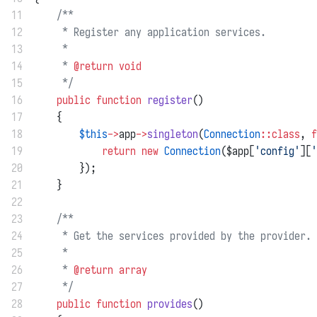
11
/**
12
     * Register any application services.
13
     *
14
     * 
@return
void
15
     */
16
public
function
register
()
17
    {
18
$this
->
app
->
singleton
(
Connection
::class
, 
f
19
return
new
Connection
($app[
'config'
][
'
20
        });
21
    }
22
23
/**
24
     * Get the services provided by the provider.
25
     *
26
     * 
@return
array
27
     */
28
public
function
provides
()