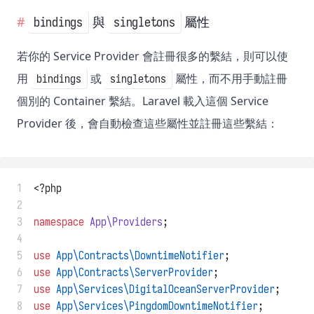
與
屬性
bindings
singletons
若你的 Service Provider 會註冊很多的繫結，則可以使
用
或
屬性，而不用手動註冊
bindings
singletons
個別的 Container 繫結。Laravel 載入這個 Service
Provider 後，會自動檢查這些屬性並註冊這些繫結：
 1
<?php
 2
 3
namespace
App\Providers
;
 4
 5
use
App\Contracts\DowntimeNotifier
;
 6
use
App\Contracts\ServerProvider
;
 7
use
App\Services\DigitalOceanServerProvider
;
 8
use
App\Services\PingdomDowntimeNotifier
;