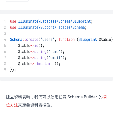
1
use
Illuminate\Database\Schema\Blueprint
;
2
use
Illuminate\Support\Facades\Schema
;
3
4
Schema
::
create
(
'users'
, 
function
 (
Blueprint
 $table)
5
    $table
->
id
();
6
    $table
->
string
(
'name'
);
7
    $table
->
string
(
'email'
);
8
    $table
->
timestamps
();
9
});
建立資料表時，我們可以使用任意 Schema Builder 的
欄
位方法
來定義資料表欄位。