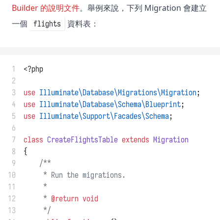
Builder 的說明文件
。舉例來說，下列 Migration 會建立
一個
資料表：
flights
 1
<?php
 2
 3
use
Illuminate\Database\Migrations\Migration
;
 4
use
Illuminate\Database\Schema\Blueprint
;
 5
use
Illuminate\Support\Facades\Schema
;
 6
 7
class
CreateFlightsTable
extends
Migration
 8
{
 9
/**
10
     * Run the migrations.
11
     *
12
     * 
@return
void
13
     */