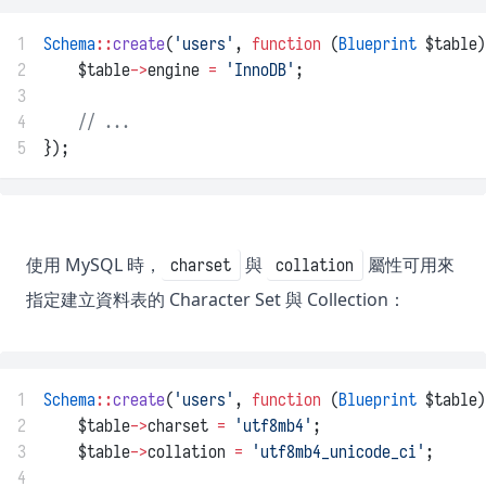
1
Schema
::
create
(
'users'
, 
function
 (
Blueprint
 $table)
2
    $table
->
engine 
=
'InnoDB'
;
3
4
// ...
5
});
使用 MySQL 時，
與
屬性可用來
charset
collation
指定建立資料表的 Character Set 與 Collection：
1
Schema
::
create
(
'users'
, 
function
 (
Blueprint
 $table)
2
    $table
->
charset 
=
'utf8mb4'
;
3
    $table
->
collation 
=
'utf8mb4_unicode_ci'
;
4