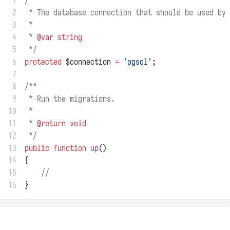
 1
/**
 2
 * The database connection that should be used by 
 3
 *
 4
 * 
@var
string
 5
 */
 6
protected
 $connection 
=
'pgsql'
;
 7
 8
/**
 9
 * Run the migrations.
10
 *
11
 * 
@return
void
12
 */
13
public
function
up
()
14
{
15
//
16
}