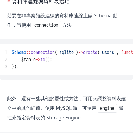
資料庫連線與資料表選項
若要在非專案預設連線的資料庫連線上做 Schema 動
作，請使用
方法：
connection
1
Schema
::
connection
(
'sqlite'
)
->
create
(
'users'
, 
funct
2
    $table
->
id
();
3
});
此外，還有一些其他的屬性或方法，可用來調整資料表建
立中的其他細節。使用 MySQL 時，可使用
屬
engine
性來指定資料表的 Storage Engine：