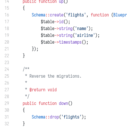
14
public
function
up
()
15
    {
16
Schema
::
create
(
'flights'
, 
function
 (
Bluepr
17
            $table
->
id
();
18
            $table
->
string
(
'name'
);
19
            $table
->
string
(
'airline'
);
20
            $table
->
timestamps
();
21
        });
22
    }
23
24
/**
25
     * Reverse the migrations.
26
     *
27
     * 
@return
void
28
     */
29
public
function
down
()
30
    {
31
Schema
::
drop
(
'flights'
);
32
    }