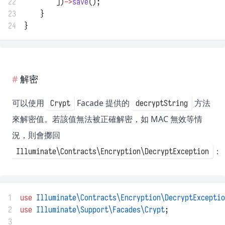
22
        ])
->
save
();
23
    }
24
}
解密
可以使用
Facade 提供的
方法
Crypt
decryptString
來解密值。若該值無法被正確解密，如 MAC 無效等情
況，則會擲回
：
Illuminate\Contracts\Encryption\DecryptException
1
use
Illuminate\Contracts\Encryption\DecryptExceptio
2
use
Illuminate\Support\Facades\Crypt
;
3