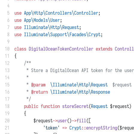
 4
 5
use
App\Http\Controllers\Controller
;
 6
use
App\Models\User
;
 7
use
Illuminate\Http\Request
;
 8
use
Illuminate\Support\Facades\Crypt
;
 9
10
class
DigitalOceanTokenController
extends
Controll
11
{
12
/**
13
     * Store a DigitalOcean API token for the user
14
     *
15
     * 
@param
\Illuminate\Http\Request
  $request
16
     * 
@return
\Illuminate\Http\Response
17
     */
18
public
function
storeSecret
(
Request
 $request)
19
    {
20
        $request
->
user
()
->
fill
([
21
'token'
=>
Crypt
::
encryptString
($reque