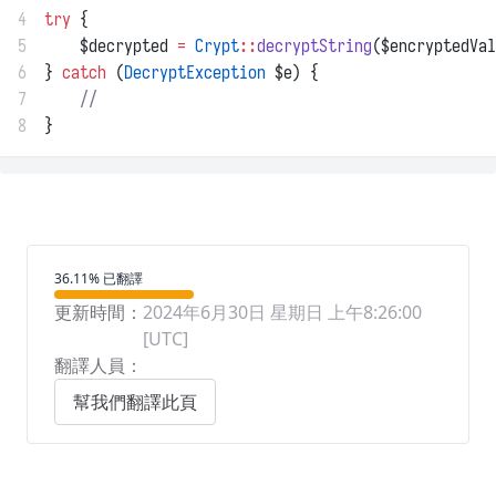
4
try
 {
5
    $decrypted 
=
Crypt
::
decryptString
($encryptedVal
6
} 
catch
 (
DecryptException
 $e) {
7
//
8
}
翻譯進度
36.11% 已翻譯
更新時間：
2024年6月30日 星期日 上午8:26:00
[UTC]
翻譯人員：
幫我們翻譯此頁