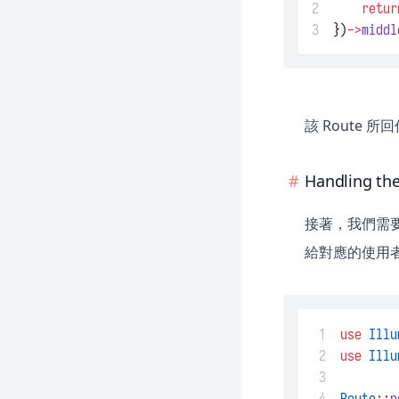
2
retur
3
})
->
middl
該 Route 所
Handling th
接著，我們需要定
給對應的使用
 1
use
Illu
 2
use
Illu
 3
 4
Route
::
p