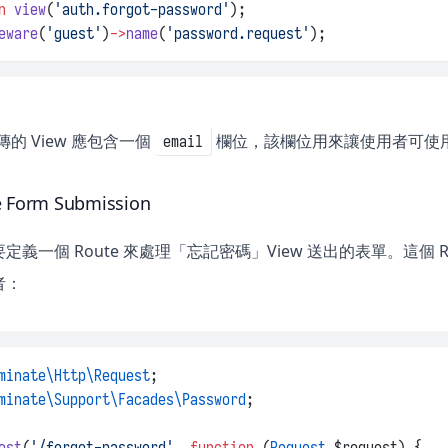
n
view
(
'auth.forgot-password'
);
eware
(
'guest'
)
->
name
(
'password.request'
);
回傳的 View 應包含一個
欄位，該欄位用來讓使用者可使用給
email
e Form Submission
義一個 Route 來處理「忘記密碼」View 送出的表單。這個 Ro
者：
minate\Http\Request
;
minate\Support\Facades\Password
;
ost
(
'/forgot-password'
, 
function
 (
Request
 $request) {