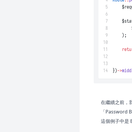
 5
    $req
 6
 7
    $sta
 8
        
 9
    );
10
11
retu
12
13
14
})
->
midd
在繼續之前，我們
「Password 
這個例子中是 E-