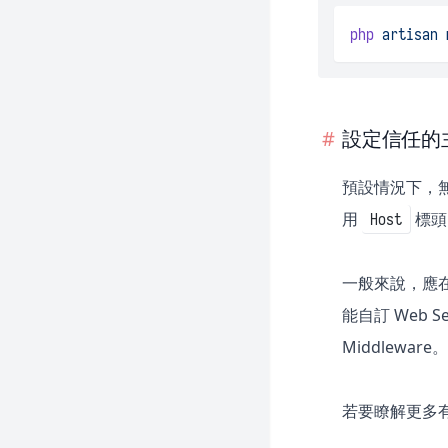
php
artisan
設定信任的主機 
預設情況下，無論
用
標頭
Host
一般來說，應在 
能自訂 Web 
Middlewa
若要瞭解更多有關