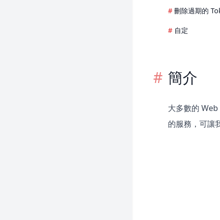
Strings
刪除過期的 To
Fortify
任務排程
自定
Folio
Homestead
Horizon
簡介
Jetstream
Mix
大多數的 Web
Octane
的服務，可讓
Passport
Pennant
Pint
Precognition
Prompts
Pulse