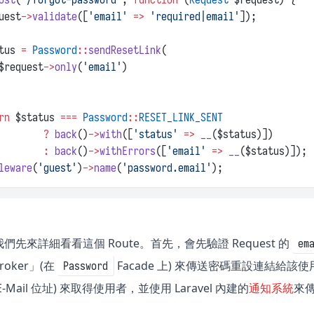
uest
->
validate
([
'email'
=>
'required|email'
]);
tus 
=
Password
::
sendResetLink
(
$request
->
only
(
'email'
)
rn
 $status 
===
Password
::
RESET_LINK_SENT
?
back
()
->
with
([
'status'
=>
__
($status)])
:
back
()
->
withErrors
([
'email'
=>
__
($status)]);
leware
(
'guest'
)
->
name
(
'password.email'
);
先來詳細看看這個 Route。首先，會先驗證 Request 的
em
Broker」(在
Facade 上) 來傳送密碼重設連結給該使用
Password
Mail 位址) 來取得使用者，並使用 Laravel 內建的
通知系統
來