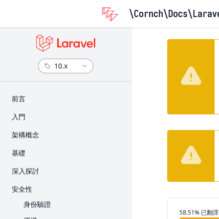
\Cornch\Docs
\Larav
​前言
版本資訊
入門
升級指南
安裝
架構概念
參與貢獻指南
設定
Request 的生命週期
基礎
目錄架構
Service Container
路由
深入探討
前端
Service Provider
Middleware
Artisan 主控台
安全性
入門套件
Facade
CSRF 保護
Broadcast
身份驗證
部署
翻譯進度
58.51% 已翻譯
Controller
快取