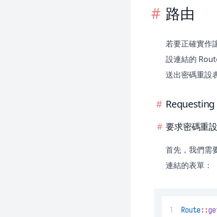
路由
若要正確實作讓
設連結的 Ro
送出密碼重設表單
Requesting 
要求密碼重
首先，我們需要定
連結的表單：
1
Route
::
ge