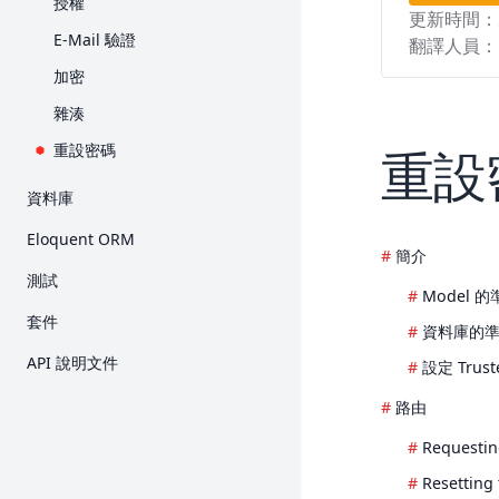
授權
更新時間：
Request
Collection
E-Mail 驗證
翻譯人員：
Response
Contract
加密
View
Event
雜湊
Blade 樣板
檔案儲存
重設密碼
重設
打包素材
輔助函式
資料庫
產生 URL
HTTP 用戶端
入門
Eloquent ORM
Session
本土化
簡介
Query Builder
入門
測試
表單驗證
郵件
Model 
分頁
關聯
入門
錯誤處理
套件
通知
資料庫的
Migration
Collection
HTTP 測試
Breeze
日誌
套件開發
API 說明文件
設定 Trust
Seed
Mutator 與 Cast
主控台測試
Cashier (Stripe)
Processes
路由
Redis
API Resource
瀏覽器測試
Cashier (Paddle)
佇列
Requestin
序列化
資料庫
Dusk
頻率限制
Resetting
Factory
Mock
Envoy