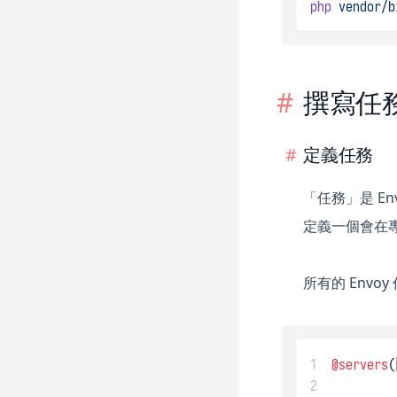
php
vendor/b
撰寫任
定義任務
「任務」是 E
定義一個會在專案
所有的 Env
1
@servers
(
2