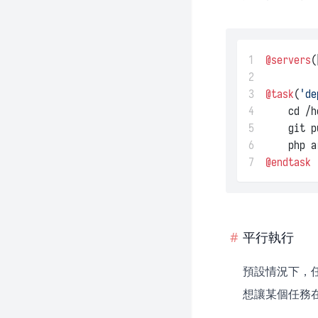
1
@servers
(
2
3
@task
(
'de
4
    cd /h
5
    git p
6
    php a
7
@endtask
平行執行
預設情況下，
想讓某個任務