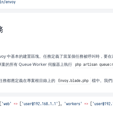
in/envoy
務
nvoy 中基本的建置區塊。任務定義了當某個任務被呼叫時，要在遠
的所有 Queue Worker 伺服器上執行
php artisan queue:
oy 任務都應定義在專案根目錄上的
檔中。我們
Envoy.blade.php
[
'web'
=>
 [
'
user@192.168.1.1
'
], 
'workers'
=>
 [
'
user@192.