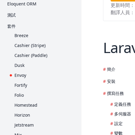
入門
Eloquent ORM
更新時間：
Request
Collection
E-Mail 驗證
Query Builder
入門
翻譯人員：
測試
Response
Contract
加密
分頁
關聯
入門
套件
View
Event
雜湊
Migration
Collection
HTTP 測試
Breeze
Blade 樣板
檔案儲存
重設密碼
Seed
Lara
Mutator 與 Cast
主控台測試
Cashier (Stripe)
打包素材
輔助函式
Redis
API Resource
瀏覽器測試
Cashier (Paddle)
產生 URL
HTTP 用戶端
序列化
資料庫
Dusk
Session
本土化
簡介
Factory
Mock
Envoy
表單驗證
郵件
安裝
Fortify
錯誤處理
通知
撰寫任務
Folio
日誌
套件開發
定義任務
Homestead
Processes
多伺服器
Horizon
佇列
設定
Jetstream
頻率限制
變數
Mix