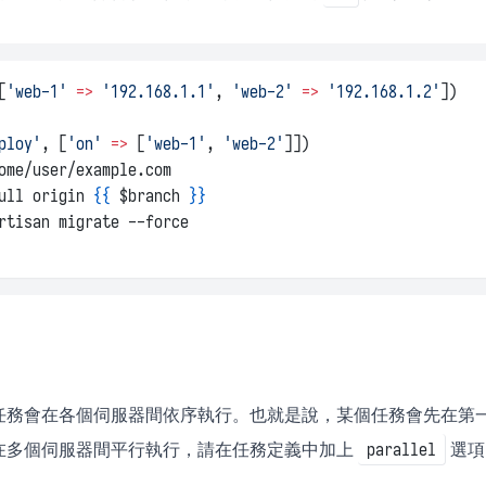
[
'web-1'
=>
'192.168.1.1'
, 
'web-2'
=>
'192.168.1.2'
])
ploy'
, [
'on'
=>
 [
'web-1'
, 
'web-2'
]])
ome/user/example.com
ull origin 
{{
 $branch 
}}
rtisan migrate --force
任務會在各個伺服器間依序執行。也就是說，某個任務會先在第
在多個伺服器間平行執行，請在任務定義中加上
選項
parallel