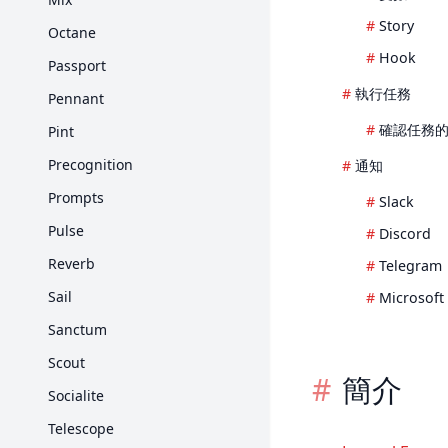
Strings
Story
Octane
任務排程
Hook
Passport
執行任務
Pennant
確認任務
Pint
Precognition
通知
Prompts
Slack
Pulse
Discord
Reverb
Telegram
Sail
Microsoft
Sanctum
Scout
簡介
Socialite
Telescope