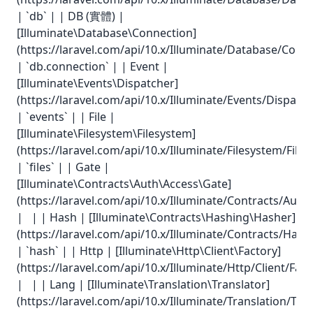
| `db` | | DB (實體) |
[Illuminate\Database\Connection]
(https://laravel.com/api/10.x/Illuminate/Database/Conn
| `db.connection` | | Event |
[Illuminate\Events\Dispatcher]
(https://laravel.com/api/10.x/Illuminate/Events/Dispatch
| `events` | | File |
[Illuminate\Filesystem\Filesystem]
(https://laravel.com/api/10.x/Illuminate/Filesystem/File
| `files` | | Gate |
[Illuminate\Contracts\Auth\Access\Gate]
(https://laravel.com/api/10.x/Illuminate/Contracts/Auth
| | | Hash | [Illuminate\Contracts\Hashing\Hasher]
(https://laravel.com/api/10.x/Illuminate/Contracts/Hash
| `hash` | | Http | [Illuminate\Http\Client\Factory]
(https://laravel.com/api/10.x/Illuminate/Http/Client/Fact
| | | Lang | [Illuminate\Translation\Translator]
(https://laravel.com/api/10.x/Illuminate/Translation/Tran