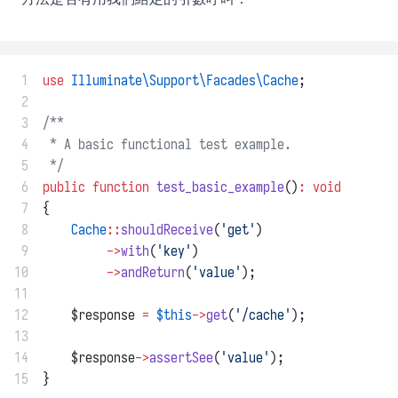
 1
use
Illuminate\Support\Facades\Cache
;
 2
 3
/**
 4
 * A basic functional test example.
 5
 */
 6
public
function
test_basic_example
()
:
void
 7
{
 8
Cache
::
shouldReceive
(
'get'
)
 9
->
with
(
'key'
)
10
->
andReturn
(
'value'
);
11
12
    $response 
=
$this
->
get
(
'/cache'
);
13
14
    $response
->
assertSee
(
'value'
);
15
}