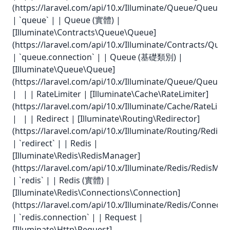
(https://laravel.com/api/10.x/Illuminate/Queue/QueueM
| `queue` | | Queue (實體) |
[Illuminate\Contracts\Queue\Queue]
(https://laravel.com/api/10.x/Illuminate/Contracts/Que
| `queue.connection` | | Queue (基礎類別) |
[Illuminate\Queue\Queue]
(https://laravel.com/api/10.x/Illuminate/Queue/Queue.h
| | | RateLimiter | [Illuminate\Cache\RateLimiter]
(https://laravel.com/api/10.x/Illuminate/Cache/RateLimit
| | | Redirect | [Illuminate\Routing\Redirector]
(https://laravel.com/api/10.x/Illuminate/Routing/Redirec
| `redirect` | | Redis |
[Illuminate\Redis\RedisManager]
(https://laravel.com/api/10.x/Illuminate/Redis/RedisMan
| `redis` | | Redis (實體) |
[Illuminate\Redis\Connections\Connection]
(https://laravel.com/api/10.x/Illuminate/Redis/Connect
| `redis.connection` | | Request |
[Illuminate\Http\Request]