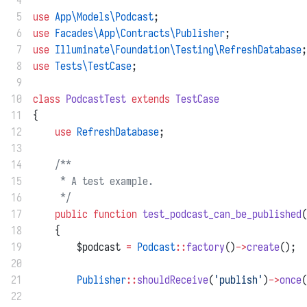
 4
 5
use
App\Models\Podcast
;
 6
use
Facades\App\Contracts\Publisher
;
 7
use
Illuminate\Foundation\Testing\RefreshDatabase
;
 8
use
Tests\TestCase
;
 9
10
class
PodcastTest
extends
TestCase
11
{
12
use
RefreshDatabase
;
13
14
/**
15
     * A test example.
16
     */
17
public
function
test_podcast_can_be_published
(
18
    {
19
        $podcast 
=
Podcast
::
factory
()
->
create
();
20
21
Publisher
::
shouldReceive
(
'publish'
)
->
once
(
22