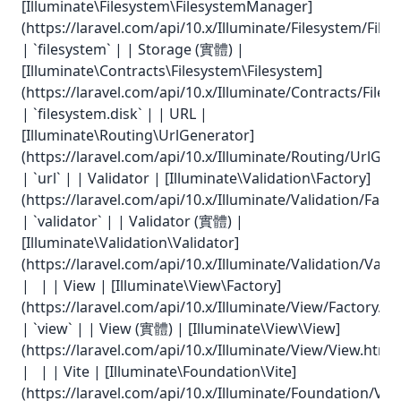
[Illuminate\Filesystem\FilesystemManager]
(https://laravel.com/api/10.x/Illuminate/Filesystem/Fil
| `filesystem` | | Storage (實體) |
[Illuminate\Contracts\Filesystem\Filesystem]
(https://laravel.com/api/10.x/Illuminate/Contracts/Files
| `filesystem.disk` | | URL |
[Illuminate\Routing\UrlGenerator]
(https://laravel.com/api/10.x/Illuminate/Routing/UrlGen
| `url` | | Validator | [Illuminate\Validation\Factory]
(https://laravel.com/api/10.x/Illuminate/Validation/Facto
| `validator` | | Validator (實體) |
[Illuminate\Validation\Validator]
(https://laravel.com/api/10.x/Illuminate/Validation/Valid
| | | View | [Illuminate\View\Factory]
(https://laravel.com/api/10.x/Illuminate/View/Factory.ht
| `view` | | View (實體) | [Illuminate\View\View]
(https://laravel.com/api/10.x/Illuminate/View/View.html)
| | | Vite | [Illuminate\Foundation\Vite]
(https://laravel.com/api/10.x/Illuminate/Foundation/Vite