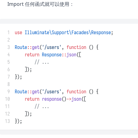
Import 任何函式就可以使用：
 1
use
Illuminate\Support\Facades\Response
;
 2
 3
Route
::
get
(
'/users'
, 
function
 () {
 4
return
Response
::
json
([
 5
// ...
 6
    ]);
 7
});
 8
 9
Route
::
get
(
'/users'
, 
function
 () {
10
return
response
()
->
json
([
11
// ...
12
    ]);
13
});