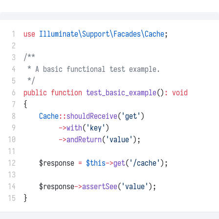
 1
use
Illuminate\Support\Facades\Cache
;
 2
 3
/**
 4
 * A basic functional test example.
 5
 */
 6
public
function
test_basic_example
()
:
void
 7
{
 8
Cache
::
shouldReceive
(
'get'
)
 9
->
with
(
'key'
)
10
->
andReturn
(
'value'
);
11
12
    $response 
=
$this
->
get
(
'/cache'
);
13
14
    $response
->
assertSee
(
'value'
);
15
}