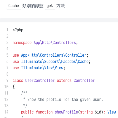
類別的靜態
方法：
Cache
get
 1
<?php
 2
 3
namespace
App\Http\Controllers
;
 4
 5
use
App\Http\Controllers\Controller
;
 6
use
Illuminate\Support\Facades\Cache
;
 7
use
Illuminate\View\View
;
 8
 9
class
UserController
extends
Controller
10
{
11
/**
12
     * Show the profile for the given user.
13
     */
14
public
function
showProfile
(
string
 $id)
:
View