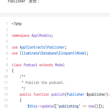
實體：
Publisher
 1
<?php
 2
 3
namespace
App\Models
;
 4
 5
use
App\Contracts\Publisher
;
 6
use
Illuminate\Database\Eloquent\Model
;
 7
 8
class
Podcast
extends
Model
 9
{
10
/**
11
     * Publish the podcast.
12
     */
13
public
function
publish
(
Publisher
 $publisher)
:
14
    {
15
$this
->
update
([
'publishing'
=>
now
()]);