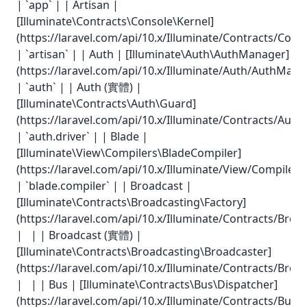
| `app` | | Artisan |
[Illuminate\Contracts\Console\Kernel]
(https://laravel.com/api/10.x/Illuminate/Contracts/Cons
| `artisan` | | Auth | [Illuminate\Auth\AuthManager]
(https://laravel.com/api/10.x/Illuminate/Auth/AuthMana
| `auth` | | Auth (實體) |
[Illuminate\Contracts\Auth\Guard]
(https://laravel.com/api/10.x/Illuminate/Contracts/Auth
| `auth.driver` | | Blade |
[Illuminate\View\Compilers\BladeCompiler]
(https://laravel.com/api/10.x/Illuminate/View/Compilers
| `blade.compiler` | | Broadcast |
[Illuminate\Contracts\Broadcasting\Factory]
(https://laravel.com/api/10.x/Illuminate/Contracts/Broa
| | | Broadcast (實體) |
[Illuminate\Contracts\Broadcasting\Broadcaster]
(https://laravel.com/api/10.x/Illuminate/Contracts/Broa
| | | Bus | [Illuminate\Contracts\Bus\Dispatcher]
(https://laravel.com/api/10.x/Illuminate/Contracts/Bus/