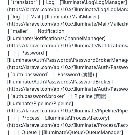
| `translator` | | Log | [Illuminate\Log\LogManager]
(https://laravel.com/api/10.x/Illuminate/Log/LogManage
| `log` | | Mail | [Illuminate\Mail\Mailer]
(https://laravel.com/api/10.x/Illuminate/Mail/Mailer.html
| `mailer` | | Notification |
[Illuminate\Notifications\ChannelManager]
(https://laravel.com/api/10.x/Illuminate/Notifications/
| | | Password |
[Illuminate\Auth\Passwords\PasswordBrokerManager]
(https://laravel.com/api/10.x/Illuminate/Auth/Passwo
| `auth.password` | | Password (實體) |
[Illuminate\Auth\Passwords\PasswordBroker]
(https://laravel.com/api/10.x/Illuminate/Auth/Passwor
| `auth.password.broker` | | Pipeline (實體) |
[Illuminate\Pipeline\Pipeline]
(https://laravel.com/api/10.x/Illuminate/Pipeline/Pipelin
| | | Process | [Illuminate\Process\Factory]
(https://laravel.com/api/10.x/Illuminate/Process/Factory
| | | Queue | [Illuminate\Queue\QueueManager]