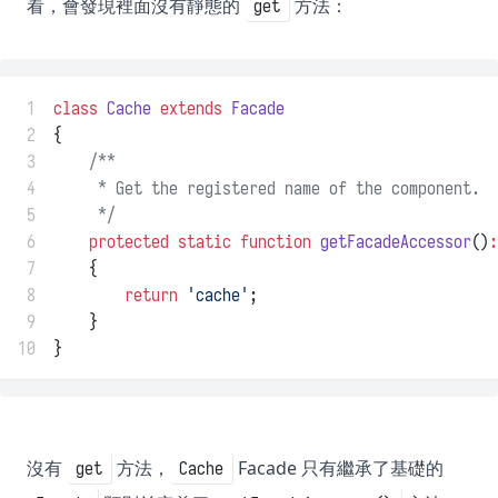
看，會發現裡面沒有靜態的
方法：
get
 1
class
Cache
extends
Facade
 2
{
 3
/**
 4
     * Get the registered name of the component.
 5
     */
 6
protected
static
function
getFacadeAccessor
()
:
 7
    {
 8
return
'cache'
;
 9
    }
10
}
沒有
方法，
Facade 只有繼承了基礎的
get
Cache