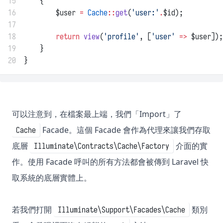
15
    {
16
        $user 
=
Cache
::
get
(
'user:'
.
$id);
17
18
return
view
(
'profile'
, [
'user'
=>
 $user]);
19
    }
20
}
可以注意到，在檔案最上端，我們「Import」了
Facade。這個 Facade 會作為代理來讓我們存取
Cache
底層
介面的實
Illuminate\Contracts\Cache\Factory
作。使用 Facade 呼叫的所有方法都會被傳到 Laravel 快
取系統的底層實體上。
若我們打開
類別
Illuminate\Support\Facades\Cache