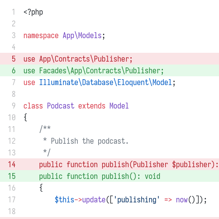
 1
<?php
 2
 3
namespace
App\Models
;
 4
 5
use
App\Contracts\Publisher
; 
 6
use
Facades\App\Contracts\Publisher
; 
 7
use
Illuminate\Database\Eloquent\Model
;
 8
 9
class
Podcast
extends
Model
10
{
11
/**
12
     * Publish the podcast.
13
     */
14
public
function
publish
(
Publisher
 $publisher)
:
15
public
function
publish
()
:
void
16
    {
17
$this
->
update
([
'publishing'
=>
now
()]);
18