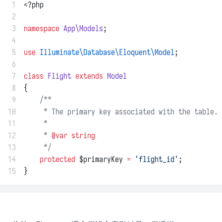
 1
<?php
 2
 3
namespace
App\Models
;
 4
 5
use
Illuminate\Database\Eloquent\Model
;
 6
 7
class
Flight
extends
Model
 8
{
 9
/**
10
     * The primary key associated with the table.
11
     *
12
     * 
@var
string
13
     */
14
protected
 $primaryKey 
=
'flight_id'
;
15
}