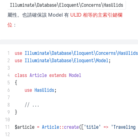
Illuminate\Database\Eloquent\Concerns\HasUlids
屬性。也請確保該 Model 有
ULID 相等的主索引鍵欄
位
：
 1
use
Illuminate\Database\Eloquent\Concerns\HasUlids
 2
use
Illuminate\Database\Eloquent\Model
;
 3
 4
class
Article
extends
Model
 5
{
 6
use
HasUlids
;
 7
 8
// ...
 9
}
10
11
$article 
=
Article
::
create
([
'title'
=>
'Traveling 
12