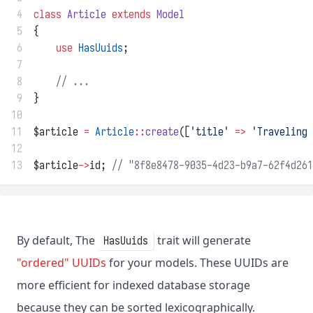
 4
class
Article
extends
Model
 5
{
 6
use
HasUuids
;
 7
 8
// ...
 9
}
10
11
$article 
=
Article
::
create
([
'title'
=>
'Traveling 
12
13
$article
->
id; 
// "8f8e8478-9035-4d23-b9a7-62f4d261
By default, The
trait will generate
HasUuids
"ordered" UUIDs
for your models. These UUIDs are
more efficient for indexed database storage
because they can be sorted lexicographically.