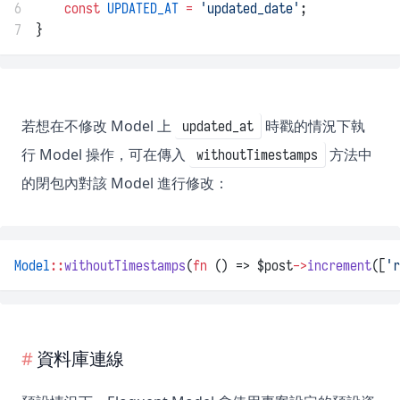
6
const
UPDATED_AT
=
'updated_date'
;
7
}
若想在不修改 Model 上
時戳的情況下執
updated_at
行 Model 操作，可在傳入
方法中
withoutTimestamps
的閉包內對該 Model 進行修改：
Model
::
withoutTimestamps
(
fn
 () => $post
->
increment
([
'r
資料庫連線