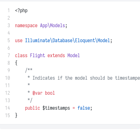
 1
<?php
 2
 3
namespace
App\Models
;
 4
 5
use
Illuminate\Database\Eloquent\Model
;
 6
 7
class
Flight
extends
Model
 8
{
 9
/**
10
     * Indicates if the model should be timestampe
11
     *
12
     * 
@var
bool
13
     */
14
public
 $timestamps 
=
false
;
15
}