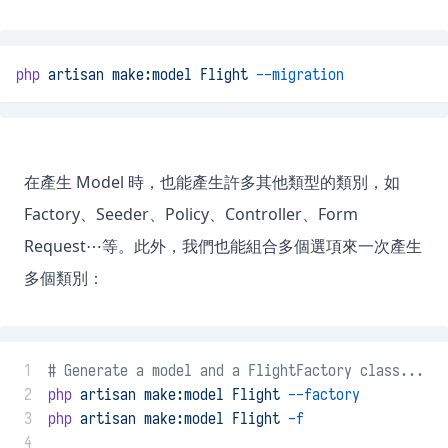
php
artisan
make:model
Flight
--migration
在產生 Model 時，也能產生許多其他類型的類別，如
Factory、Seeder、Policy、Controller、Form
Request⋯等。此外，我們也能組合多個選項來一次產生
多個類別：
 1
# Generate a model and a FlightFactory class...
 2
php
artisan
make:model
Flight
--factory
 3
php
artisan
make:model
Flight
-f
 4