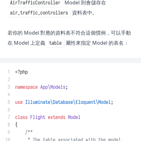
Model 則會儲存在
AirTrafficController
資料表中。
air_traffic_controllers
若你的 Model 對應的資料表不符合這個慣例，可以手動
在 Model 上定義
屬性來指定 Model 的表名：
table
 1
<?php
 2
 3
namespace
App\Models
;
 4
 5
use
Illuminate\Database\Eloquent\Model
;
 6
 7
class
Flight
extends
Model
 8
{
 9
/**
10
     * The table associated with the model.