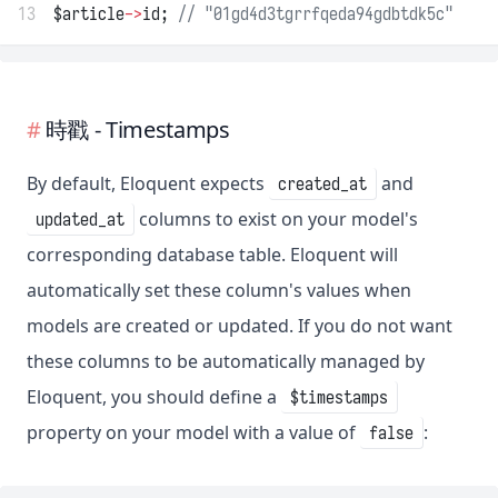
13
$article
->
id; 
// "01gd4d3tgrrfqeda94gdbtdk5c"
時戳 - Timestamps
By default, Eloquent expects
and
created_at
columns to exist on your model's
updated_at
corresponding database table. Eloquent will
automatically set these column's values when
models are created or updated. If you do not want
these columns to be automatically managed by
Eloquent, you should define a
$timestamps
property on your model with a value of
:
false