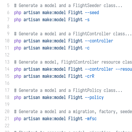
 5
# Generate a model and a FlightSeeder class...
 6
php
artisan
make:model
Flight
--seed
 7
php
artisan
make:model
Flight
-s
 8
 9
# Generate a model and a FlightController class...
10
php
artisan
make:model
Flight
--controller
11
php
artisan
make:model
Flight
-c
12
13
# Generate a model, FlightController resource clas
14
php
artisan
make:model
Flight
--controller
--resou
15
php
artisan
make:model
Flight
-crR
16
17
# Generate a model and a FlightPolicy class...
18
php
artisan
make:model
Flight
--policy
19
20
# Generate a model and a migration, factory, seede
21
php
artisan
make:model
Flight
-mfsc
22