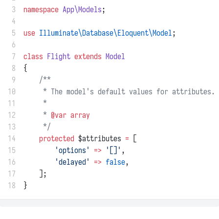
 3
namespace
App\Models
;
 4
 5
use
Illuminate\Database\Eloquent\Model
;
 6
 7
class
Flight
extends
Model
 8
{
 9
/**
10
     * The model's default values for attributes.
11
     *
12
     * 
@var
array
13
     */
14
protected
 $attributes 
=
 [
15
'options'
=>
'[]'
,
16
'delayed'
=>
false
,
17
    ];
18
}