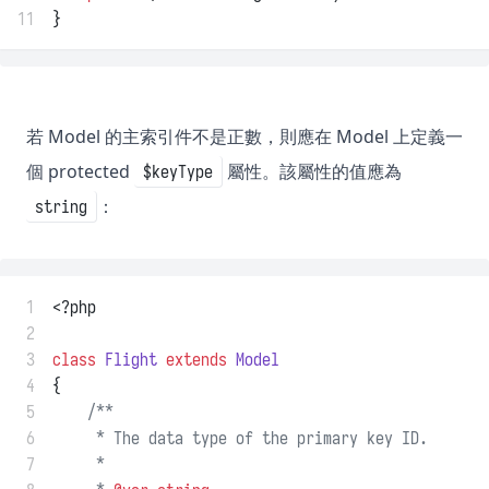
11
}
若 Model 的主索引件不是正數，則應在 Model 上定義一
個 protected
屬性。該屬性的值應為
$keyType
：
string
 1
<?php
 2
 3
class
Flight
extends
Model
 4
{
 5
/**
 6
     * The data type of the primary key ID.
 7
     *