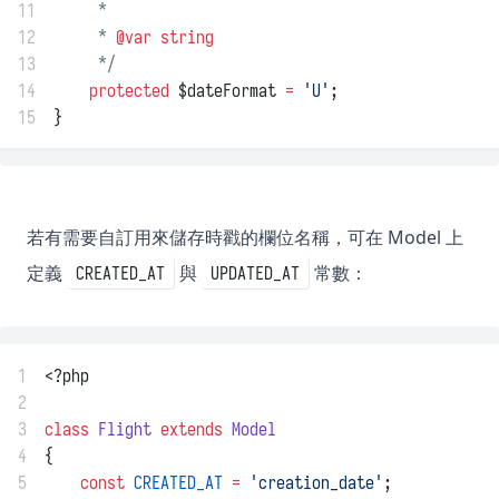
11
     *
12
     * 
@var
string
13
     */
14
protected
 $dateFormat 
=
'U'
;
15
}
若有需要自訂用來儲存時戳的欄位名稱，可在 Model 上
定義
與
常數：
CREATED_AT
UPDATED_AT
1
<?php
2
3
class
Flight
extends
Model
4
{
5
const
CREATED_AT
=
'creation_date'
;