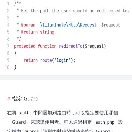
 1
/**
 2
 * Get the path the user should be redirected to.
 3
 *
 4
 * 
@param
\Illuminate\Http\Request
  $request
 5
 * 
@return
string
 6
 */
 7
protected
function
redirectTo
($request)
 8
{
 9
return
route
(
'login'
);
10
}
指定 Guard
在將
中間層加到路由時，可以指定要使用哪個
auth
「Guard」來認證使用者。可以通過指定
設
auth.php
定檔中
陣列內對應的鍵值來指定 Guard：
guards