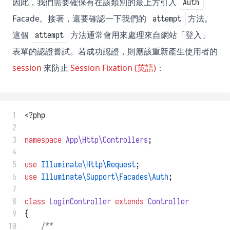
因此，我們需要確保有在該類別的最上方引入
Auth
Facade。接著，還要確認一下我們的
方法。
attempt
這個
方法通常會用來處理來自網站「登入」
attempt
表單的認證嘗試。若成功認證，則應該重新產生使用者的
session
來防止
Session Fixation (英語)
：
 1
<?php
 2
 3
namespace
App\Http\Controllers
;
 4
 5
use
Illuminate\Http\Request
;
 6
use
Illuminate\Support\Facades\Auth
;
 7
 8
class
LoginController
extends
Controller
 9
{
10
/**