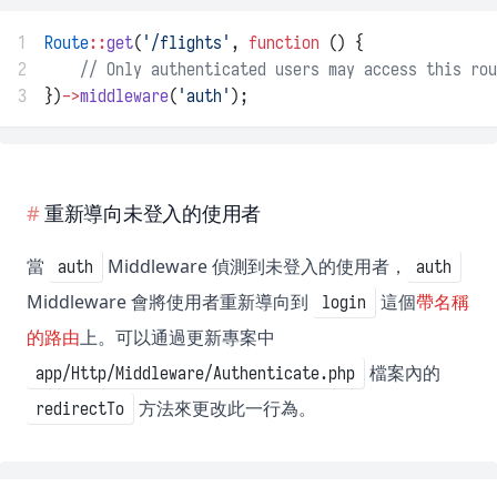
1
Route
::
get
(
'/flights'
, 
function
 () {
2
// Only authenticated users may access this rou
3
})
->
middleware
(
'auth'
);
重新導向未登入的使用者
當
Middleware 偵測到未登入的使用者，
auth
auth
Middleware 會將使用者重新導向到
這個
帶名稱
login
的路由
上。可以通過更新專案中
檔案內的
app/Http/Middleware/Authenticate.php
方法來更改此一行為。
redirectTo