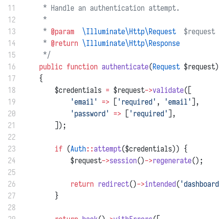
11
     * Handle an authentication attempt.
12
     *
13
     * 
@param
\Illuminate\Http\Request
  $request
14
     * 
@return
\Illuminate\Http\Response
15
     */
16
public
function
authenticate
(
Request
 $request)
17
    {
18
        $credentials 
=
 $request
->
validate
([
19
'email'
=>
 [
'required'
, 
'email'
],
20
'password'
=>
 [
'required'
],
21
        ]);
22
23
if
 (
Auth
::
attempt
($credentials)) {
24
            $request
->
session
()
->
regenerate
();
25
26
return
redirect
()
->
intended
(
'dashboard
27
        }
28