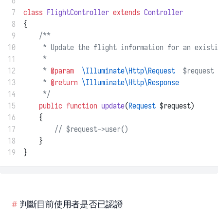
 6
 7
class
FlightController
extends
Controller
 8
{
 9
/**
10
     * Update the flight information for an existi
11
     *
12
     * 
@param
\Illuminate\Http\Request
  $request
13
     * 
@return
\Illuminate\Http\Response
14
     */
15
public
function
update
(
Request
 $request)
16
    {
17
// $request->user()
18
    }
19
}
判斷目前使用者是否已認證