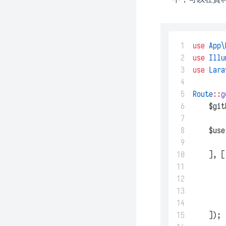
 1
use
App\
 2
use
Illu
 3
use
Lara
 4
 5
Route
::
g
 6
    $git
 7
 8
    $use
 9
10
    ], [
11
12
13
14
15
    ]);