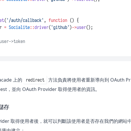
et
(
'/auth/callback'
, 
function
 () {
r 
=
Socialite
::
driver
(
'github'
)
->
user
();
user->token
acade 上的
方法負責將使用者重新導向到 OAuth P
redirect
est，並向 OAuth Provider 取得使用者的資訊。
儲存
Provider 取得使用者後，就可以判斷該使用者是否存在我們的網站
料庫中建立：