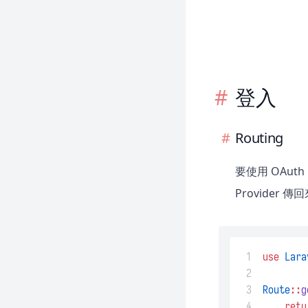
登入
Routing
要使用 OAut
Provider
 1
use
Lara
 2
 3
Route
::
g
 4
retu