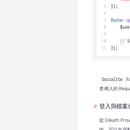
 5
});
 6
 7
Route
::
g
 8
    $use
 9
10
// $
11
});
F
Socialite
查傳入的 Requ
登入與檔案
從 OAuth 
中，可以在資