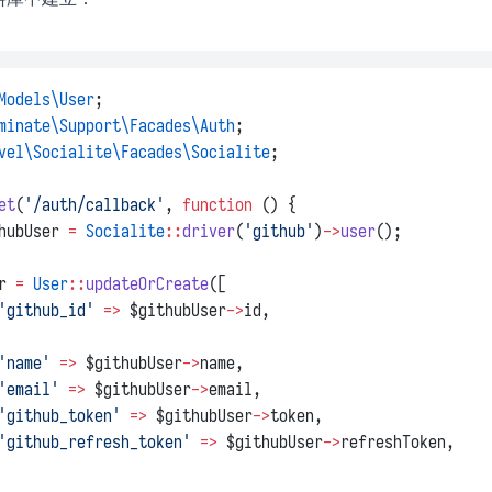
Models\User
;
minate\Support\Facades\Auth
;
vel\Socialite\Facades\Socialite
;
et
(
'/auth/callback'
, 
function
 () {
hubUser 
=
Socialite
::
driver
(
'github'
)
->
user
();
r 
=
User
::
updateOrCreate
([
'github_id'
=>
 $githubUser
->
id,
'name'
=>
 $githubUser
->
name,
'email'
=>
 $githubUser
->
email,
'github_token'
=>
 $githubUser
->
token,
'github_refresh_token'
=>
 $githubUser
->
refreshToken,