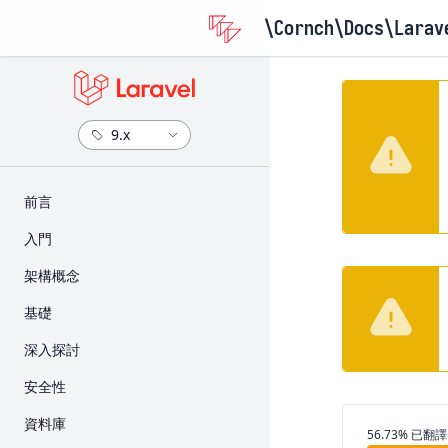
\Cornch\Docs
\Larav
​前言
版本資訊
入門
升級指南
安裝
架構概念
參與貢獻指南
設定
Request 的生命週期
基礎
目錄架構
Service Container
路由
深入探討
前端
Service Provider
Middleware
Artisan 主控台
安全性
入門套件
Facade
CSRF 保護
Broadcast
身份驗證
資料庫
部署
翻譯進度
56.73% 已翻譯
Controller
快取
授權