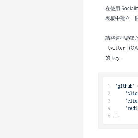
在使用 Socia
表板中建立「
請將這些憑證
(OA
twitter
的 key：
1
'github'
2
'clie
3
'clie
4
'redi
5
],