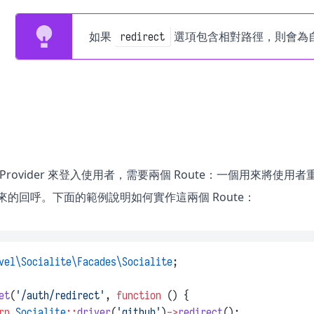
如果
選項包含相對路徑，則會為自
redirect
h Provider 來登入使用者，需要兩個 Route：一個用來將使用者
 傳回來的回呼。下面的範例說明如何實作這兩個 Route：
vel\Socialite\Facades\Socialite
;
et
(
'/auth/redirect'
, 
function
 () {
rn
Socialite
::
driver
(
'github'
)
->
redirect
();