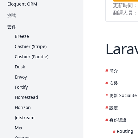
入門
Eloquent ORM
更新時間：
Request
Collection
E-Mail 驗證
Query Builder
入門
翻譯人員：
測試
Response
Contract
加密
分頁
關聯
入門
套件
View
Event
雜湊
Migration
Collection
HTTP 測試
Breeze
Blade 樣板
檔案儲存
重設密碼
Seed
Larav
Mutator 與 Cast
主控台測試
Cashier (Stripe)
打包素材
輔助函式
Redis
API Resource
瀏覽器測試
Cashier (Paddle)
產生 URL
HTTP 用戶端
序列化
資料庫
Dusk
Session
本土化
簡介
Factory
Mock
Envoy
表單驗證
郵件
安裝
Fortify
錯誤處理
通知
更新 Socialite
Homestead
日誌
套件開發
Horizon
設定
佇列
Jetstream
身份認證
頻率限制
Mix
任務排程
Routing
Octane