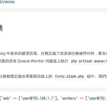
in/envoy
務
nvoy 中基本的建置區塊。任務定義了當某個任務被呼叫時，要在遠
的所有 Queue Worker 伺服器上執行
php artisan queue:
oy 任務都應定義在專案根目錄上的
檔中。我們
Envoy.blade.php
[
'web'
=>
 [
'
user@192.168.1.1
'
], 
'workers'
=>
 [
'
user@192.