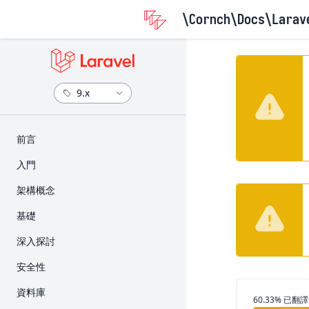
\Cornch\Docs
\Larav
​前言
版本資訊
入門
升級指南
安裝
架構概念
參與貢獻指南
設定
Request 的生命週期
基礎
目錄架構
Service Container
路由
深入探討
前端
Service Provider
Middleware
Artisan 主控台
安全性
入門套件
Facade
CSRF 保護
Broadcast
身份驗證
資料庫
部署
翻譯進度
60.33% 已翻譯
Controller
快取
授權