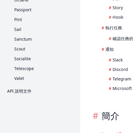
Story
Passport
Hook
Pint
執行任務
Sail
確認任務
Sanctum
Scout
通知
Socialite
Slack
Telescope
Discord
Valet
Telegram
Microsoft
API 說明文件
簡介