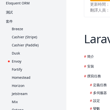
入門
Eloquent ORM
更新時間：
Request
Collection
E-Mail 驗證
Query Builder
入門
翻譯人員：
測試
Response
Contract
加密
分頁
關聯
入門
套件
View
Event
雜湊
Migration
Collection
HTTP 測試
Breeze
Blade 樣板
檔案儲存
重設密碼
Seed
Lara
Mutator 與 Cast
主控台測試
Cashier (Stripe)
打包素材
輔助函式
Redis
API Resource
瀏覽器測試
Cashier (Paddle)
產生 URL
HTTP 用戶端
序列化
資料庫
Dusk
Session
本土化
簡介
Factory
Mock
Envoy
表單驗證
郵件
安裝
Fortify
錯誤處理
通知
撰寫任務
Homestead
日誌
套件開發
定義任務
Horizon
佇列
多伺服器
Jetstream
頻率限制
設定
Mix
任務排程
變數
Octane