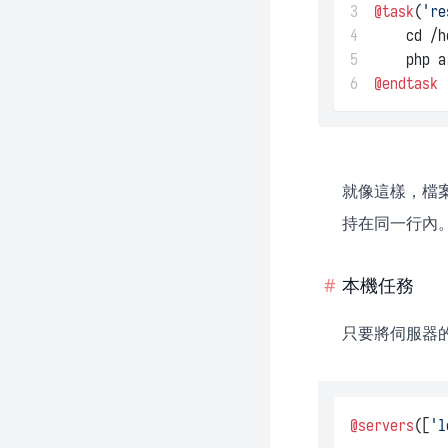
3
@task
(
're
4
    cd /h
5
    php a
6
@endtask
就像這樣，檔
持在同一行內
本機任務
只要將伺服器的
@servers
([
'l