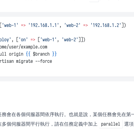
[
'web-1'
=>
'192.168.1.1'
, 
'web-2'
=>
'192.168.1.2'
])
ploy'
, [
'on'
=>
 [
'web-1'
, 
'web-2'
]])
ome/user/example.com
ull origin 
{{
 $branch 
}}
rtisan migrate --force
任務會在各個伺服器間依序執行。也就是說，某個任務會先在第
在多個伺服器間平行執行，請在任務定義中加上
選項
parallel