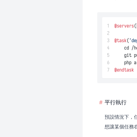
1
@servers
(
2
3
@task
(
'de
4
    cd /h
5
    git p
6
    php a
7
@endtask
平行執行
預設情況下，
想讓某個任務