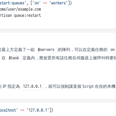
start-queues'
, [
'on'
=>
'workers'
])
ome/user/example.com
rtisan queue:restart
案最上方定義了一組
的陣列，可以在定義任務的
@servers
on
。在
定義內，應放置所有該任務在伺服器上被呼叫時要執行的
@task
 IP 指定為
，就可以強制讓某個 Script 在你的
127.0.0.1
ocalhost'
=>
'127.0.0.1'
])