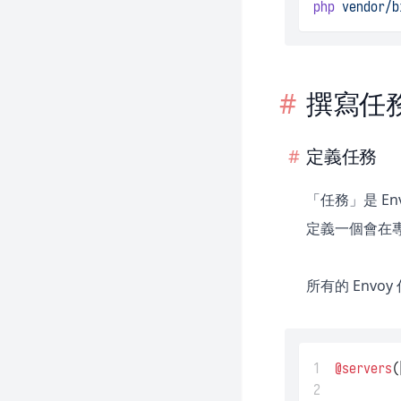
php
vendor/b
撰寫任
定義任務
「任務」是 E
定義一個會在專案
所有的 Env
1
@servers
(
2