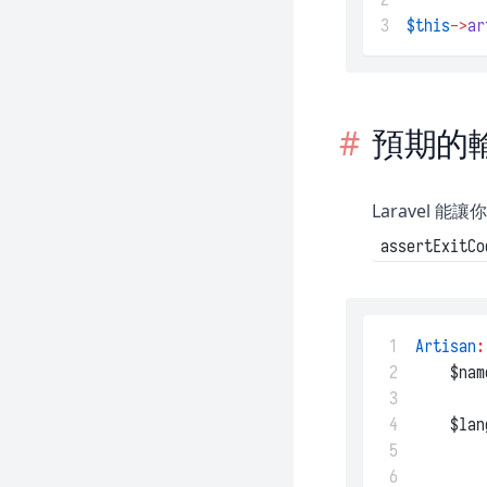
3
$this
->
ar
預期的
Laravel 
assertExitCo
 1
Artisan
:
 2
    $nam
 3
 4
    $lan
 5
 6