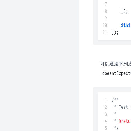
 7
 8
    ]);
 9
10
$thi
11
});
可以通過下列
doesntExpect
 1
/**
 2
 * Test 
 3
 *
 4
 * 
@retu
 5
 */