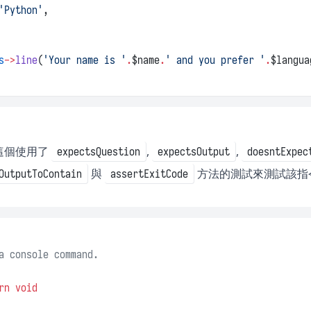
'Python'
,
s
->
line
(
'Your name is '
.
$name
.
' and you prefer '
.
$langua
這個使用了
,
,
expectsQuestion
expectsOutput
doesntExpec
與
方法的測試來測試該指
OutputToContain
assertExitCode
a console command.
rn
void