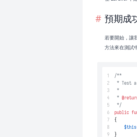
Fortify
預期成功
Homestead
Horizon
若要開始，讓我們先
Jetstream
方法來在測試中
Mix
Octane
Passport
1
/**
Pint
2
 * Test a
3
 *
Sail
4
 * 
@retur
Sanctum
5
 */
Scout
6
public
fu
7
{
Socialite
8
$this
Telescope
9
}