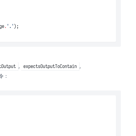
ge
.
'.'
);
,
,
tOutput
expectsOutputToContain
令：