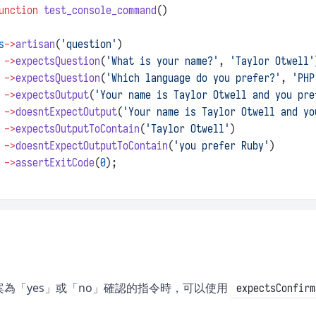
unction
test_console_command
()
s
->
artisan
(
'question'
)
->
expectsQuestion
(
'What is your name?'
, 
'Taylor Otwell'
->
expectsQuestion
(
'Which language do you prefer?'
, 
'PHP
->
expectsOutput
(
'Your name is Taylor Otwell and you pre
->
doesntExpectOutput
(
'Your name is Taylor Otwell and yo
->
expectsOutputToContain
(
'Taylor Otwell'
)
->
doesntExpectOutputToContain
(
'you prefer Ruby'
)
->
assertExitCode
(
0
);
為「yes」或「no」確認的指令時，可以使用
expectsConfirm