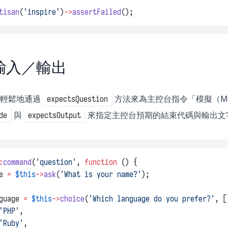
tisan
(
'inspire'
)
->
assertFailed
();
輸入／輸出
能讓你輕鬆地通過
方法來為主控台指令「模擬（M
expectsQuestion
與
來指定主控台預期的結束代碼與輸出文
de
expectsOutput
:
command
(
'question'
, 
function
 () {
e 
=
$this
->
ask
(
'What is your name?'
);
guage 
=
$this
->
choice
(
'Which language do you prefer?'
, [
'PHP'
,
'Ruby'
,