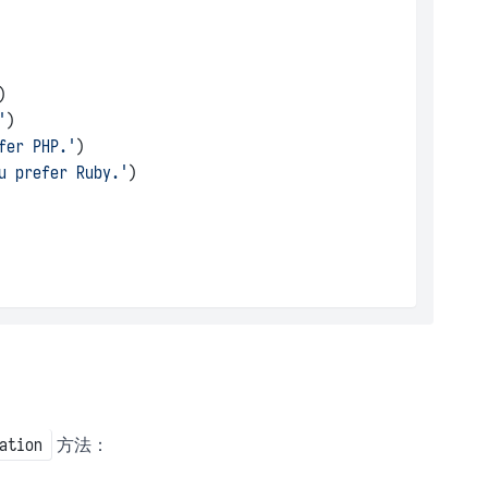
)
'
)
fer PHP.'
)
u prefer Ruby.'
)
方法：
ation