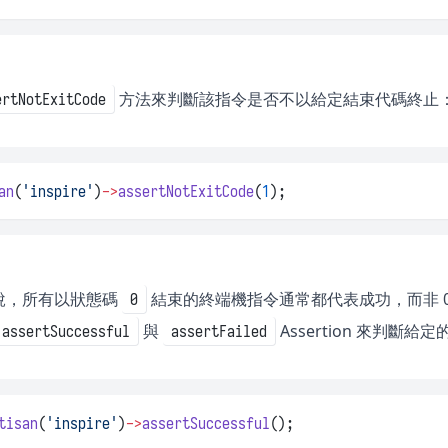
方法來判斷該指令是否不以給定結束代碼終止
ertNotExitCode
an
(
'inspire'
)
->
assertNotExitCode
(
1
);
說，所有以狀態碼
結束的終端機指令通常都代表成功，而非 
0
與
Assertion 來判
assertSuccessful
assertFailed
tisan
(
'inspire'
)
->
assertSuccessful
();