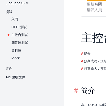
入門
Eloquent ORM
更新時間：
Request
Collection
E-Mail 驗證
Query Builder
入門
翻譯人員：
測試
Response
Contract
加密
分頁
關聯
入門
View
Event
雜湊
Migration
Collection
HTTP 測試
Blade 樣板
檔案儲存
重設密碼
Seed
主控
Mutator 與 Cast
主控台測試
打包素材
輔助函式
Redis
API Resource
瀏覽器測試
產生 URL
HTTP 用戶端
序列化
資料庫
Session
本土化
簡介
Factory
Mock
表單驗證
預期成功 / 預
郵件
錯誤處理
套件
預期輸入 / 預
通知
Breeze
日誌
套件開發
API 說明文件
Cashier (Stripe)
佇列
簡介
Cashier (Paddle)
頻率限制
Dusk
任務排程
在 Laravel
Envoy