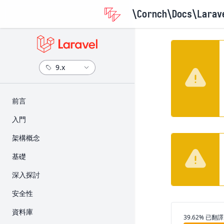
\Cornch\Docs
\Larav
​前言
版本資訊
入門
升級指南
安裝
架構概念
參與貢獻指南
設定
Request 的生命週期
基礎
目錄架構
Service Container
路由
深入探討
前端
Service Provider
Middleware
Artisan 主控台
安全性
入門套件
Facade
CSRF 保護
Broadcast
身份驗證
資料庫
部署
翻譯進度
39.62% 已翻譯
Controller
快取
授權