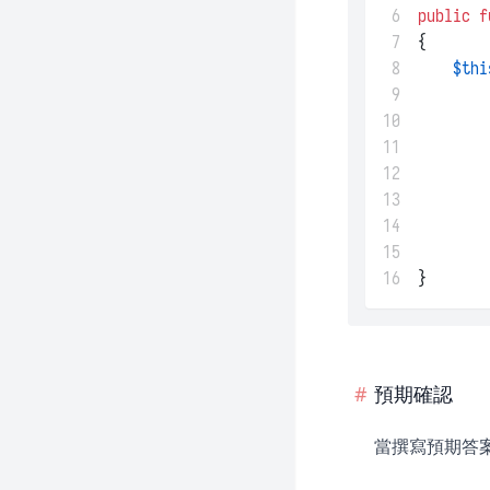
 6
public
f
 7
{
 8
$thi
 9
10
11
12
13
14
15
16
}
預期確認
當撰寫預期答案