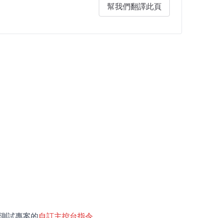
幫我們翻譯此頁
 來測試專案的
自訂主控台指令
。