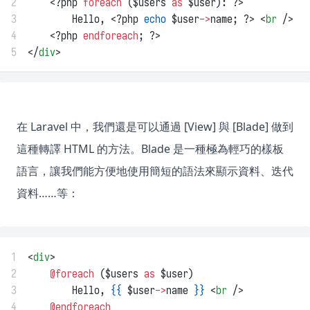
2
    <?php 
foreach
 ($users 
as
 $user): ?>
3
        Hello, <?php 
echo
 $user
->
name; ?> <
br
 />
4
    <?php 
endforeach
; ?>
5
</
div
>
在 Laravel 中，我們還是可以通過 [View] 與 [Blade] 做到
這種轉譯 HTML 的方法。Blade 是一種極為輕巧的樣板
語言，讓我們能方便地使用簡短的語法來顯示資料、迭代
資料……等：
1
<
div
>
2
@foreach 
($users 
as
 $user)
3
        Hello, 
{{
 $user
->
name 
}}
 <
br
 />
4
@endforeach