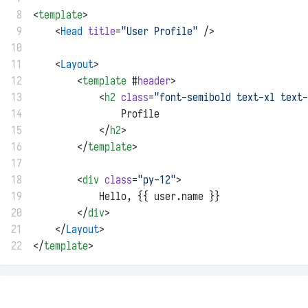
 8
<
template
>
 9
    <
Head
title
=
"User Profile"
 />
10
11
    <
Layout
>
12
        <
template
 #
header
>
13
            <
h2
class
=
"font-semibold text-xl text-
14
                Profile
15
            </
h2
>
16
        </
template
>
17
18
        <
div
class
=
"py-12"
>
19
            Hello, {{ user.name }}
20
        </
div
>
21
    </
Layout
>
22
</
template
>