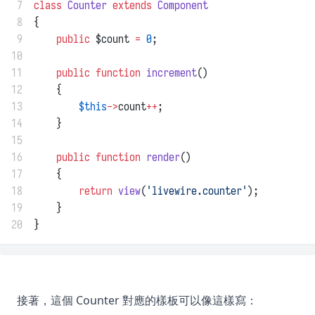
 7
class
Counter
extends
Component
 8
{
 9
public
 $count 
=
0
;
10
11
public
function
increment
()
12
    {
13
$this
->
count
++
;
14
    }
15
16
public
function
render
()
17
    {
18
return
view
(
'livewire.counter'
);
19
    }
20
}
接著，這個 Counter 對應的樣板可以像這樣寫：