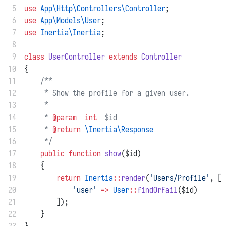
 5
use
App\Http\Controllers\Controller
;
 6
use
App\Models\User
;
 7
use
Inertia\Inertia
;
 8
 9
class
UserController
extends
Controller
10
{
11
/**
12
     * Show the profile for a given user.
13
     *
14
     * 
@param
int
  $id
15
     * 
@return
\Inertia\Response
16
     */
17
public
function
show
($id)
18
    {
19
return
Inertia
::
render
(
'Users/Profile'
, [
20
'user'
=>
User
::
findOrFail
($id)
21
        ]);
22
    }