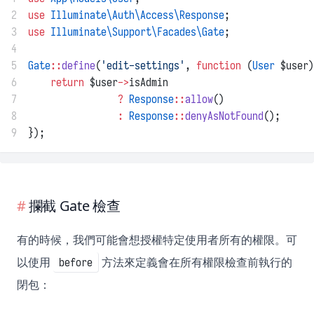
2
use
Illuminate\Auth\Access\Response
;
3
use
Illuminate\Support\Facades\Gate
;
4
5
Gate
::
define
(
'edit-settings'
, 
function
 (
User
 $user)
6
return
 $user
->
isAdmin
7
?
Response
::
allow
()
8
:
Response
::
denyAsNotFound
();
9
});
攔截 Gate 檢查
有的時候，我們可能會想授權特定使用者所有的權限。可
以使用
方法來定義會在所有權限檢查前執行的
before
閉包：