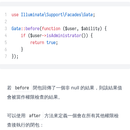
1
use
Illuminate\Support\Facades\Gate
;
2
3
Gate
::
before
(
function
 ($user, $ability) {
4
if
 ($user
->
isAdministrator
()) {
5
return
true
;
6
    }
7
});
若
閉包回傳了一個非 null 的結果，則該結果值
before
會被當作權限檢查的結果。
可以使用
方法來定義一個會在所有其他權限檢
after
查後執行的閉包：