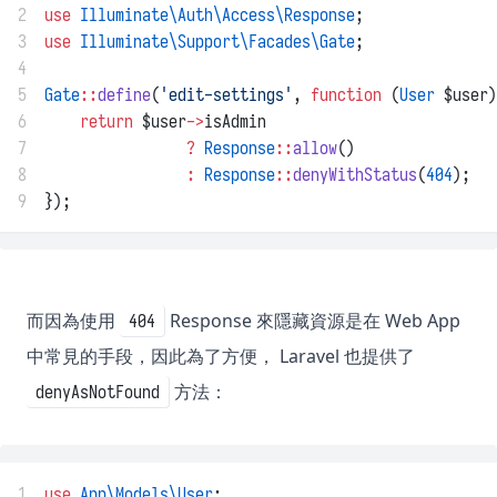
2
use
Illuminate\Auth\Access\Response
;
3
use
Illuminate\Support\Facades\Gate
;
4
5
Gate
::
define
(
'edit-settings'
, 
function
 (
User
 $user)
6
return
 $user
->
isAdmin
7
?
Response
::
allow
()
8
:
Response
::
denyWithStatus
(
404
);
9
});
而因為使用
Response 來隱藏資源是在 Web App
404
中常見的手段，因此為了方便， Laravel 也提供了
方法：
denyAsNotFound
1
use
App\Models\User
;