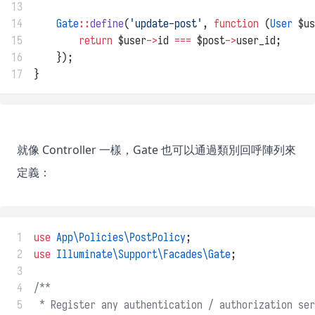
13
14
Gate
::
define
(
'update-post'
, 
function
 (
User
 $us
15
return
 $user
->
id 
===
 $post
->
user_id;
16
    });
17
}
就像 Controller 一樣，Gate 也可以通過類別回呼陣列來
定義：
 1
use
App\Policies\PostPolicy
;
 2
use
Illuminate\Support\Facades\Gate
;
 3
 4
/**
 5
 * Register any authentication / authorization ser