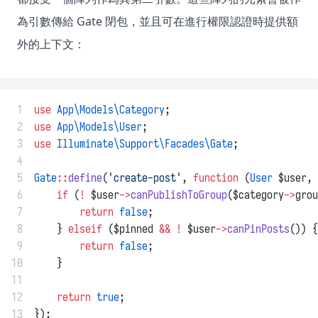
為引數傳給 Gate 閉包，並且可在進行權限認證時提供額
外的上下文：
 1
use
App\Models\Category
;
 2
use
App\Models\User
;
 3
use
Illuminate\Support\Facades\Gate
;
 4
 5
Gate
::
define
(
'create-post'
, 
function
 (
User
 $user, 
 6
if
 (
!
 $user
->
canPublishToGroup
($category
->
grou
 7
return
false
;
 8
    } 
elseif
 ($pinned 
&&
!
 $user
->
canPinPosts
()) {
 9
return
false
;
10
    }
11
12
return
true
;
13
});