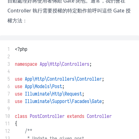
自動處理好將使用者傳給 Gate 閉包。通常，我們會在
Controller 執行需要授權的特定動作前呼叫這些 Gate 授
權方法：
 1
<?php
 2
 3
namespace
App\Http\Controllers
;
 4
 5
use
App\Http\Controllers\Controller
;
 6
use
App\Models\Post
;
 7
use
Illuminate\Http\Request
;
 8
use
Illuminate\Support\Facades\Gate
;
 9
10
class
PostController
extends
Controller
11
{
12
/**
13
     * Update the given post.