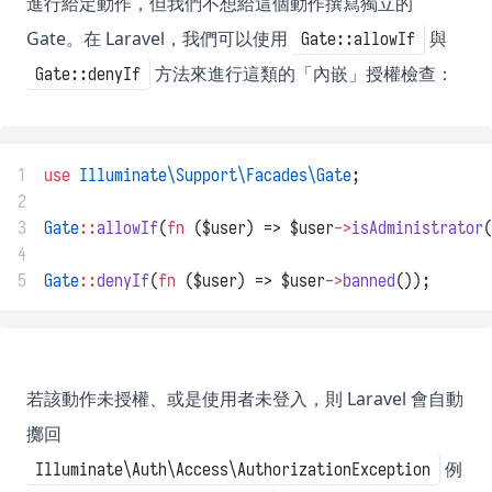
進行給定動作，但我們不想給這個動作撰寫獨立的
Gate。在 Laravel，我們可以使用
與
Gate::allowIf
方法來進行這類的「內嵌」授權檢查：
Gate::denyIf
1
use
Illuminate\Support\Facades\Gate
;
2
3
Gate
::
allowIf
(
fn
 ($user) => $user
->
isAdministrator
(
4
5
Gate
::
denyIf
(
fn
 ($user) => $user
->
banned
());
若該動作未授權、或是使用者未登入，則 Laravel 會自動
擲回
例
Illuminate\Auth\Access\AuthorizationException