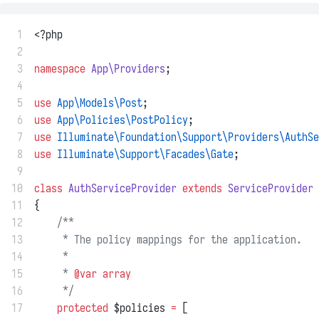
 1
<?php
 2
 3
namespace
App\Providers
;
 4
 5
use
App\Models\Post
;
 6
use
App\Policies\PostPolicy
;
 7
use
Illuminate\Foundation\Support\Providers\AuthSe
 8
use
Illuminate\Support\Facades\Gate
;
 9
10
class
AuthServiceProvider
extends
ServiceProvider
11
{
12
/**
13
     * The policy mappings for the application.
14
     *
15
     * 
@var
array
16
     */
17
protected
 $policies 
=
 [