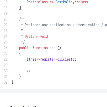
18
Post
::class
=>
PostPolicy
::class
,
19
    ];
20
21
/**
22
     * Register any application authentication / a
23
     *
24
     * 
@return
void
25
     */
26
public
function
boot
()
27
    {
28
$this
->
registerPolicies
();
29
30
//
31
    }
32
}