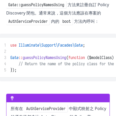
方法來註冊自訂 Policy
Gate::guessPolicyNamesUsing
Discovery 閉包。通常來說，這個方法應該在專案的
內的
方法內呼叫：
AuthServiceProvider
boot
1
use
Illuminate\Support\Facades\Gate
;
2
3
Gate
::
guessPolicyNamesUsing
(
function
 ($modelClass) 
4
// Return the name of the policy class for the 
5
});
所有在
中顯式映射之 Policy
AuthServiceProvider