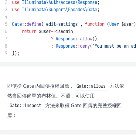
2
use
Illuminate\Auth\Access\Response
;
3
use
Illuminate\Support\Facades\Gate
;
4
5
Gate
::
define
(
'edit-settings'
, 
function
 (
User
 $user)
6
return
 $user
->
isAdmin
7
?
Response
::
allow
()
8
:
Response
::
deny
(
'You must be an ad
9
});
即使從 Gate 內回傳授權回應，
方法依
Gate::allows
然會回傳簡單的布林值。不過，可以使用
方法來取得 Gate 回傳的完整授權回
Gate::inspect
應：