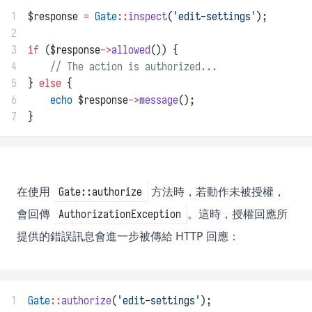
1
$response 
=
Gate
::
inspect
(
'edit-settings'
);
2
3
if
 ($response
->
allowed
()) {
4
// The action is authorized...
5
} 
else
 {
6
echo
 $response
->
message
();
7
}
在使用
方法時，若動作未被授權，
Gate::authorize
會回傳
。這時，授權回應所
AuthorizationException
提供的錯誤訊息會進一步被傳給 HTTP 回應：
1
Gate
::
authorize
(
'edit-settings'
);