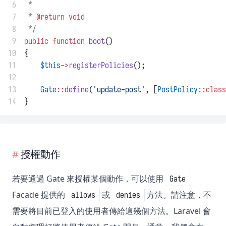
 6
 *
 7
 * 
@return
void
 8
 */
 9
public
function
boot
()
10
{
11
$this
->
registerPolicies
();
12
13
Gate
::
define
(
'update-post'
, [
PostPolicy
::class
14
}
授權動作
若要通過 Gate 來授權某個動作，可以使用
Gate
Facade 提供的
或
方法。請注意，不
allows
denies
需要將目前已登入的使用者傳給這幾個方法。Laravel 會