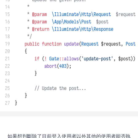
14
     *
15
     * 
@param
\Illuminate\Http\Request
  $request
16
     * 
@param
\App\Models\Post
  $post
17
     * 
@return
\Illuminate\Http\Response
18
     */
19
public
function
update
(
Request
 $request, 
Post
 
20
    {
21
if
 (
!
Gate
::
allows
(
'update-post'
, $post)) 
22
abort
(
403
);
23
        }
24
25
// Update the post...
26
    }
27
}
如果想判斷除了目前登入使用者以外其他的使用者能否執