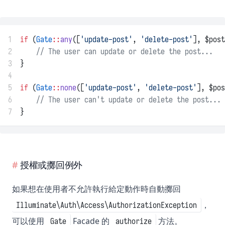
1
if
 (
Gate
::
any
([
'update-post'
, 
'delete-post'
], $post
2
// The user can update or delete the post...
3
}
4
5
if
 (
Gate
::
none
([
'update-post'
, 
'delete-post'
], $pos
6
// The user can't update or delete the post...
7
}
授權或擲回例外
如果想在使用者不允許執行給定動作時自動擲回
，
Illuminate\Auth\Access\AuthorizationException
可以使用
Facade 的
方法。
Gate
authorize