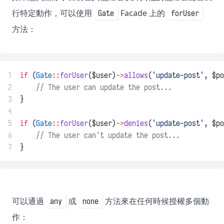
行特定動作，可以使用
Facade 上的
Gate
forUser
方法：
1
if
 (
Gate
::
forUser
($user)
->
allows
(
'update-post'
, $po
2
// The user can update the post...
3
}
4
5
if
 (
Gate
::
forUser
($user)
->
denies
(
'update-post'
, $po
6
// The user can't update the post...
7
}
可以通過
或
方法來在任何時候授權多個動
any
none
作：