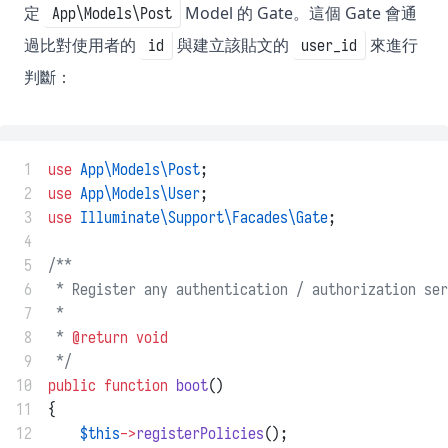
定
Model 的 Gate。這個 Gate 會通
App\Models\Post
過比對使用者的
與建立該貼文的
來進行
id
user_id
判斷：
 1
use
App\Models\Post
;
 2
use
App\Models\User
;
 3
use
Illuminate\Support\Facades\Gate
;
 4
 5
/**
 6
 * Register any authentication / authorization ser
 7
 *
 8
 * 
@return
void
 9
 */
10
public
function
boot
()
11
{
12
$this
->
registerPolicies
();