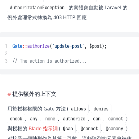
的實體會自動被 Laravel 的
AuthorizationException
例外處理常式轉換為 403 HTTP 回應：
1
Gate
::
authorize
(
'update-post'
, $post);
2
3
// The action is authorized...
提供額外的上下文
用於授權權限的 Gate 方法 (
,
,
allows
denies
,
,
,
,
,
)
check
any
none
authorize
can
cannot
與授權的
Blade 指示詞
(
,
,
)
@can
@cannot
@canany
都接受一個陣列作為其第二引數。這些陣列的元素會被作