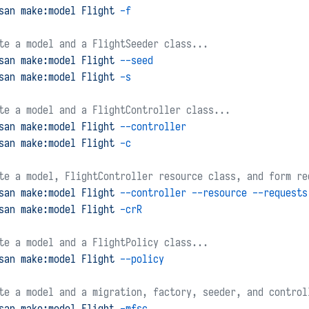
san
make:model
Flight
-f
te a model and a FlightSeeder class...
san
make:model
Flight
--seed
san
make:model
Flight
-s
te a model and a FlightController class...
san
make:model
Flight
--controller
san
make:model
Flight
-c
te a model, FlightController resource class, and form re
san
make:model
Flight
--controller
--resource
--requests
san
make:model
Flight
-crR
te a model and a FlightPolicy class...
san
make:model
Flight
--policy
te a model and a migration, factory, seeder, and control
san
make:model
Flight
-mfsc