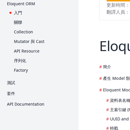
入門
Eloquent ORM
更新時間：
Request
Collection
E-Mail 驗證
Query Builder
翻譯人員：
入門
Response
Concurrency
加密
分頁
關聯
View
Context
雜湊
Migration
Collection
Blade 樣板
Contract
重設密碼
Seed
Elo
Mutator 與 Cast
打包素材
Event
Redis
API Resource
產生 URL
檔案儲存
MongoDB
序列化
Session
輔助函式
簡介
Factory
表單驗證
HTTP 用戶端
產生 Model 
測試
錯誤處理
本土化
Eloquent Mo
入門
日誌
套件
郵件
HTTP 測試
資料表名
Breeze
通知
API Documentation
主控台測試
主索引鍵 (Pr
Cashier (Stripe)
套件開發
UUID and 
瀏覽器測試
Cashier (Paddle)
Processes
時戳
資料庫
Dusk