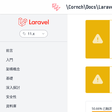
\Cornch\Docs
\Larav
​前言
版本資訊
入門
升級指南
安裝
架構概念
參與貢獻指南
設定
Request 的生命週期
基礎
目錄架構
Service Container
路由
深入探討
前端
Service Provider
Middleware
Artisan 主控台
安全性
入門套件
Facade
CSRF 保護
Broadcast
身份驗證
資料庫
部署
翻譯進度
50.66% 已翻譯
Controller
快取
授權