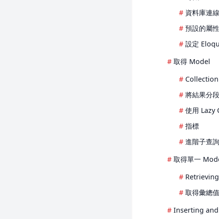
佇列
資料庫連
Mock
Envoy
頻率限制
預設的屬
Fortify
Strings
設定 Eloq
Folio
任務排程
取得 Model
Homestead
Collection
Horizon
將結果分
Jetstream
使用 Lazy
Mix
指標
Octane
進階子查
Passport
取得單一 Mod
Pennant
Retrievin
Pint
取得彙總
Precognition
Prompts
Inserting an