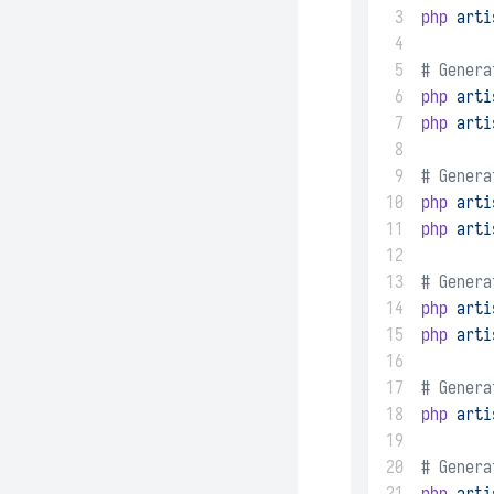
 3
php
arti
 4
 5
# Genera
 6
php
arti
 7
php
arti
 8
 9
# Genera
10
php
arti
11
php
arti
12
13
# Genera
14
php
arti
15
php
arti
16
17
# Genera
18
php
arti
19
20
# Genera
21
php
arti