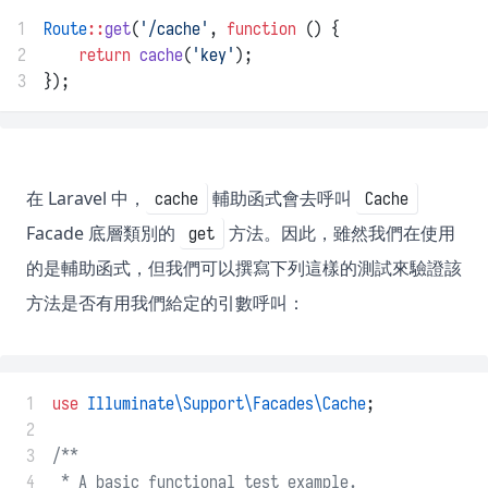
1
Route
::
get
(
'/cache'
, 
function
 () {
2
return
cache
(
'key'
);
3
});
在 Laravel 中，
輔助函式會去呼叫
cache
Cache
Facade 底層類別的
方法。因此，雖然我們在使用
get
的是輔助函式，但我們可以撰寫下列這樣的測試來驗證該
方法是否有用我們給定的引數呼叫：
 1
use
Illuminate\Support\Facades\Cache
;
 2
 3
/**
 4
 * A basic functional test example.