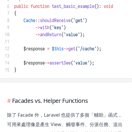
 6
public
function
test_basic_example
()
:
void
 7
{
 8
Cache
::
shouldReceive
(
'get'
)
 9
->
with
(
'key'
)
10
->
andReturn
(
'value'
);
11
12
    $response 
=
$this
->
get
(
'/cache'
);
13
14
    $response
->
assertSee
(
'value'
);
15
}
Facades vs. Helper Functions
除了 Facade 外，Laravel 也提供了多個「輔助」函式，
可用來處理像是產生 View、觸發事件、分派任務、送出