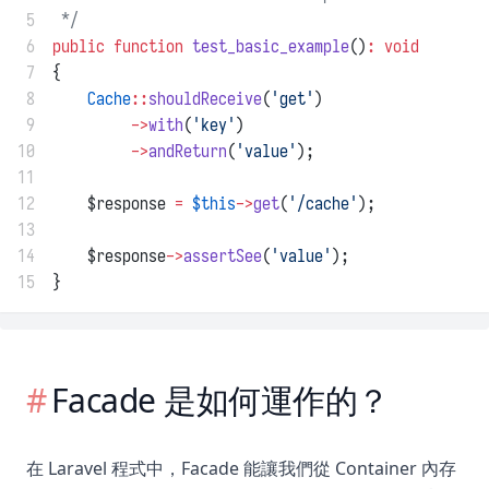
 5
 */
 6
public
function
test_basic_example
()
:
void
 7
{
 8
Cache
::
shouldReceive
(
'get'
)
 9
->
with
(
'key'
)
10
->
andReturn
(
'value'
);
11
12
    $response 
=
$this
->
get
(
'/cache'
);
13
14
    $response
->
assertSee
(
'value'
);
15
}
Facade 是如何運作的？
在 Laravel 程式中，Facade 能讓我們從 Container 內存