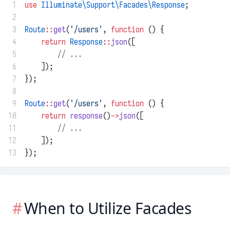
 1
use
Illuminate\Support\Facades\Response
;
 2
 3
Route
::
get
(
'/users'
, 
function
 () {
 4
return
Response
::
json
([
 5
// ...
 6
    ]);
 7
});
 8
 9
Route
::
get
(
'/users'
, 
function
 () {
10
return
response
()
->
json
([
11
// ...
12
    ]);
13
});
When to Utilize Facades