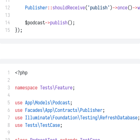
11
12
Publisher
::
shouldReceive
(
'publish'
)
->
once
()
->
w
13
14
    $podcast
->
publish
();
15
});
 1
<?php
 2
 3
namespace
Tests\Feature
;
 4
 5
use
App\Models\Podcast
;
 6
use
Facades\App\Contracts\Publisher
;
 7
use
Illuminate\Foundation\Testing\RefreshDatabase
;
 8
use
Tests\TestCase
;
 9