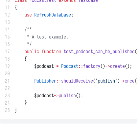
10
class
PodcastTest
extends
TestCase
11
{
12
use
RefreshDatabase
;
13
14
/**
15
     * A test example.
16
     */
17
public
function
test_podcast_can_be_published
(
18
    {
19
        $podcast 
=
Podcast
::
factory
()
->
create
();
20
21
Publisher
::
shouldReceive
(
'publish'
)
->
once
(
22
23
        $podcast
->
publish
();
24
    }
25
}