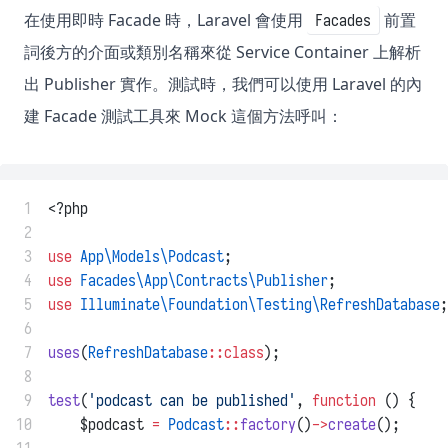
在使用即時 Facade 時，Laravel 會使用
前置
Facades
詞後方的介面或類別名稱來從 Service Container 上解析
出 Publisher 實作。測試時，我們可以使用 Laravel 的內
建 Facade 測試工具來 Mock 這個方法呼叫：
 1
<?php
 2
 3
use
App\Models\Podcast
;
 4
use
Facades\App\Contracts\Publisher
;
 5
use
Illuminate\Foundation\Testing\RefreshDatabase
;
 6
 7
uses
(
RefreshDatabase
::class
);
 8
 9
test
(
'podcast can be published'
, 
function
 () {
10
    $podcast 
=
Podcast
::
factory
()
->
create
();