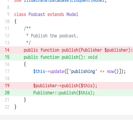
 7
use
Illuminate\Database\Eloquent\Model
;
 8
 9
class
Podcast
extends
Model
10
{
11
/**
12
     * Publish the podcast.
13
     */
14
public
function
publish
(
Publisher
 $publisher)
:
15
public
function
publish
()
:
void
16
    {
17
$this
->
update
([
'publishing'
=>
now
()]);
18
19
        $publisher
->
publish
(
$this
); 
20
Publisher
::
publish
(
$this
); 
21
    }
22
}