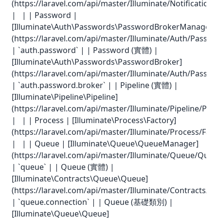
(https://laravel.com/api/master/Illuminate/Notificatio
| | | Password |
[Illuminate\Auth\Passwords\PasswordBrokerManager]
(https://laravel.com/api/master/Illuminate/Auth/Pass
| `auth.password` | | Password (實體) |
[Illuminate\Auth\Passwords\PasswordBroker]
(https://laravel.com/api/master/Illuminate/Auth/Passw
| `auth.password.broker` | | Pipeline (實體) |
[Illuminate\Pipeline\Pipeline]
(https://laravel.com/api/master/Illuminate/Pipeline/Pipe
| | | Process | [Illuminate\Process\Factory]
(https://laravel.com/api/master/Illuminate/Process/Fact
| | | Queue | [Illuminate\Queue\QueueManager]
(https://laravel.com/api/master/Illuminate/Queue/Que
| `queue` | | Queue (實體) |
[Illuminate\Contracts\Queue\Queue]
(https://laravel.com/api/master/Illuminate/Contracts/
| `queue.connection` | | Queue (基礎類別) |
[Illuminate\Queue\Queue]