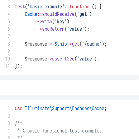
 3
test
(
'basic example'
, 
function
 () {
 4
Cache
::
shouldReceive
(
'get'
)
 5
->
with
(
'key'
)
 6
->
andReturn
(
'value'
);
 7
 8
    $response 
=
$this
->
get
(
'/cache'
);
 9
10
    $response
->
assertSee
(
'value'
);
11
});
 1
use
Illuminate\Support\Facades\Cache
;
 2
 3
/**
 4
 * A basic functional test example.
 5
 */