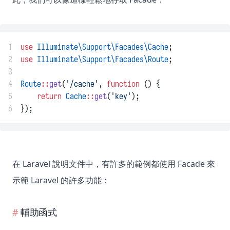
1
use
Illuminate\Support\Facades\Cache
;
2
use
Illuminate\Support\Facades\Route
;
3
4
Route
::
get
(
'/cache'
, 
function
 () {
5
return
Cache
::
get
(
'key'
);
6
});
在 Laravel 說明文件中，有許多的範例都使用 Facade 來
示範 Laravel 的許多功能：
輔助函式