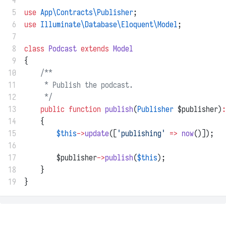
 4
 5
use
App\Contracts\Publisher
;
 6
use
Illuminate\Database\Eloquent\Model
;
 7
 8
class
Podcast
extends
Model
 9
{
10
/**
11
     * Publish the podcast.
12
     */
13
public
function
publish
(
Publisher
 $publisher)
:
14
    {
15
$this
->
update
([
'publishing'
=>
now
()]);
16
17
        $publisher
->
publish
(
$this
);
18
    }
19
}