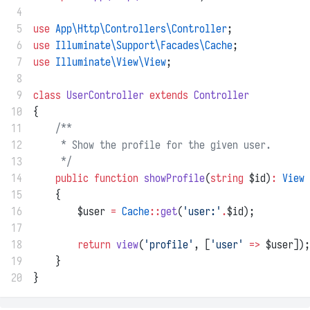
 4
 5
use
App\Http\Controllers\Controller
;
 6
use
Illuminate\Support\Facades\Cache
;
 7
use
Illuminate\View\View
;
 8
 9
class
UserController
extends
Controller
10
{
11
/**
12
     * Show the profile for the given user.
13
     */
14
public
function
showProfile
(
string
 $id)
:
View
15
    {
16
        $user 
=
Cache
::
get
(
'user:'
.
$id);
17
18
return
view
(
'profile'
, [
'user'
=>
 $user]);
19
    }
20
}