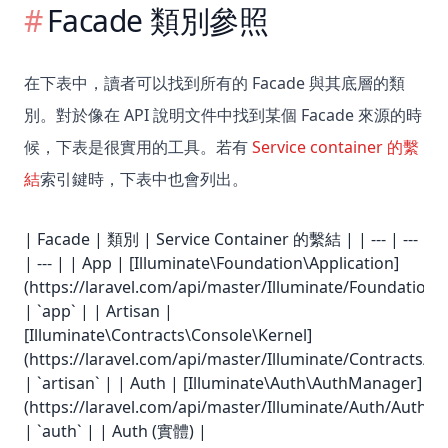
Facade 類別參照
在下表中，讀者可以找到所有的 Facade 與其底層的類
別。對於像在 API 說明文件中找到某個 Facade 來源的時
候，下表是很實用的工具。若有
Service container 的繫
結
索引鍵時，下表中也會列出。
| Facade | 類別 | Service Container 的繫結 | | --- | ---
| --- | | App | [Illuminate\Foundation\Application]
(https://laravel.com/api/master/Illuminate/Foundation/A
| `app` | | Artisan |
[Illuminate\Contracts\Console\Kernel]
(https://laravel.com/api/master/Illuminate/Contracts/C
| `artisan` | | Auth | [Illuminate\Auth\AuthManager]
(https://laravel.com/api/master/Illuminate/Auth/AuthM
| `auth` | | Auth (實體) |