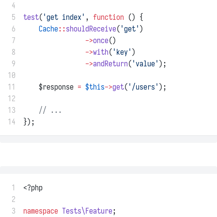
 4
 5
test
(
'get index'
, 
function
 () {
 6
Cache
::
shouldReceive
(
'get'
)
 7
->
once
()
 8
->
with
(
'key'
)
 9
->
andReturn
(
'value'
);
10
11
    $response 
=
$this
->
get
(
'/users'
);
12
13
// ...
14
});
 1
<?php
 2
 3
namespace
Tests\Feature
;