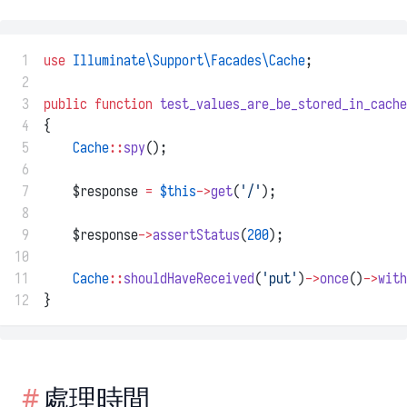
 1
use
Illuminate\Support\Facades\Cache
;
 2
 3
public
function
test_values_are_be_stored_in_cache
 4
{
 5
Cache
::
spy
();
 6
 7
    $response 
=
$this
->
get
(
'/'
);
 8
 9
    $response
->
assertStatus
(
200
);
10
11
Cache
::
shouldHaveReceived
(
'put'
)
->
once
()
->
with
12
}
處理時間