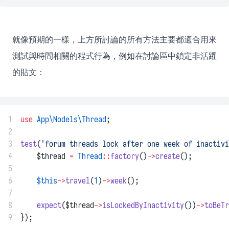
就像預期的一樣，上方所討論的所有方法主要都適合用來
測試與時間相關的程式行為，例如在討論區中鎖定非活躍
的貼文：
1
use
App\Models\Thread
;
2
3
test
(
'forum threads lock after one week of inactivi
4
    $thread 
=
Thread
::
factory
()
->
create
();
5
6
$this
->
travel
(
1
)
->
week
();
7
8
expect
($thread
->
isLockedByInactivity
())
->
toBeTr
9
});