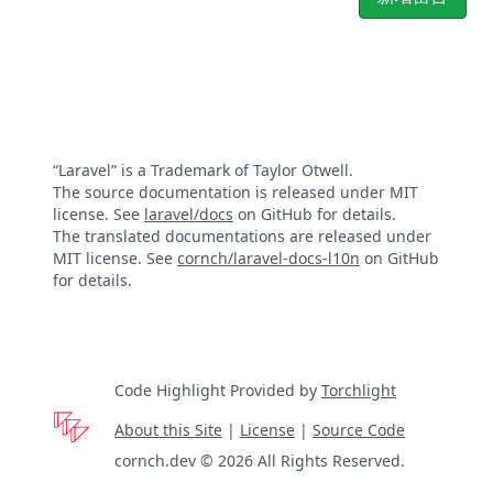
“Laravel” is a Trademark of Taylor Otwell.
The source documentation is released under MIT
license. See
laravel/docs
on GitHub for details.
The translated documentations are released under
MIT license. See
cornch/laravel-docs-l10n
on GitHub
for details.
Code Highlight Provided by
Torchlight
About this Site
|
License
|
Source Code
cornch.dev © 2026 All Rights Reserved.