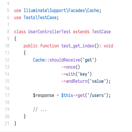
 4
 5
use
Illuminate\Support\Facades\Cache
;
 6
use
Tests\TestCase
;
 7
 8
class
UserControllerTest
extends
TestCase
 9
{
10
public
function
test_get_index
()
:
void
11
    {
12
Cache
::
shouldReceive
(
'get'
)
13
->
once
()
14
->
with
(
'key'
)
15
->
andReturn
(
'value'
);
16
17
        $response 
=
$this
->
get
(
'/users'
);
18
19
// ...
20
    }
21
}