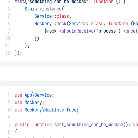
 5
test
(
'something can be mocked'
, 
function
 () {
 6
$this
->
instance
(
 7
Service
::class
,
 8
Mockery
::
mock
(
Service
::class
, 
function
 (
Mo
 9
            $mock
->
shouldReceive
(
'process'
)
->
once
(
10
        })
11
    );
12
});
 1
use
App\Service
;
 2
use
Mockery
;
 3
use
Mockery\MockInterface
;
 4
 5
public
function
test_something_can_be_mocked
()
:
vo
 6
{