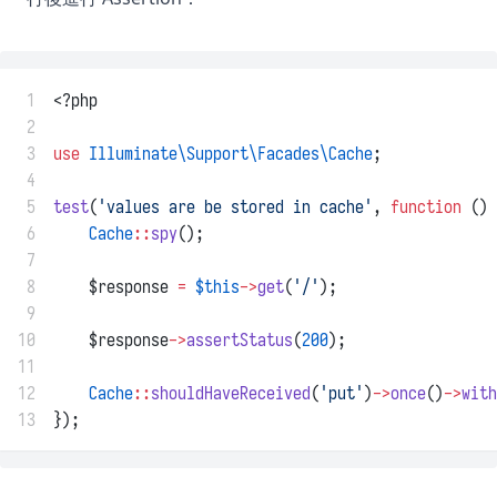
 1
<?php
 2
 3
use
Illuminate\Support\Facades\Cache
;
 4
 5
test
(
'values are be stored in cache'
, 
function
 () 
 6
Cache
::
spy
();
 7
 8
    $response 
=
$this
->
get
(
'/'
);
 9
10
    $response
->
assertStatus
(
200
);
11
12
Cache
::
shouldHaveReceived
(
'put'
)
->
once
()
->
with
13
});