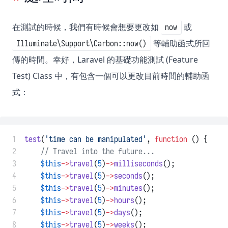
在測試的時候，我們有時候會想要更改如
或
now
等輔助函式所回
Illuminate\Support\Carbon::now()
傳的時間。幸好，Laravel 的基礎功能測試 (Feature
Test) Class 中，有包含一個可以更改目前時間的輔助函
式：
 1
test
(
'time can be manipulated'
, 
function
 () {
 2
// Travel into the future...
 3
$this
->
travel
(
5
)
->
milliseconds
();
 4
$this
->
travel
(
5
)
->
seconds
();
 5
$this
->
travel
(
5
)
->
minutes
();
 6
$this
->
travel
(
5
)
->
hours
();
 7
$this
->
travel
(
5
)
->
days
();
 8
$this
->
travel
(
5
)
->
weeks
();