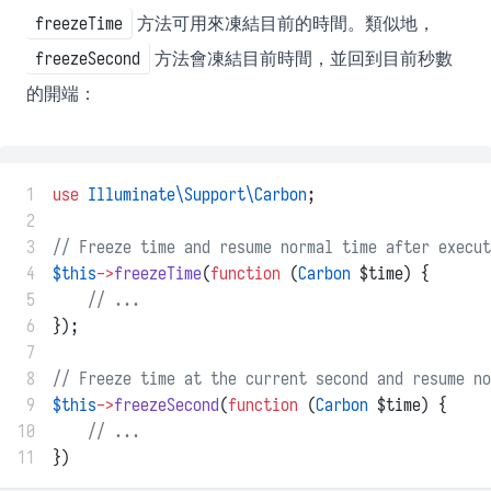
方法可用來凍結目前的時間。類似地，
freezeTime
方法會凍結目前時間，並回到目前秒數
freezeSecond
的開端：
 1
use
Illuminate\Support\Carbon
;
 2
 3
// Freeze time and resume normal time after execut
 4
$this
->
freezeTime
(
function
 (
Carbon
 $time) {
 5
// ...
 6
});
 7
 8
// Freeze time at the current second and resume no
 9
$this
->
freezeSecond
(
function
 (
Carbon
 $time) {
10
// ...
11
})