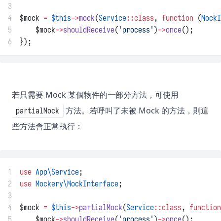
3
4
$mock 
=
$this
->
mock
(
Service
::class
, 
function
 (
MockI
5
    $mock
->
shouldReceive
(
'process'
)
->
once
();
6
});
若只需要 Mock 某個物件的一部分方法，可使用
方法。若呼叫了未被 Mock 的方法，則這
partialMock
些方法會正常執行：
1
use
App\Service
;
2
use
Mockery\MockInterface
;
3
4
$mock 
=
$this
->
partialMock
(
Service
::class
, 
function
5
    $mock
->
shouldReceive
(
'process'
)
->
once
();