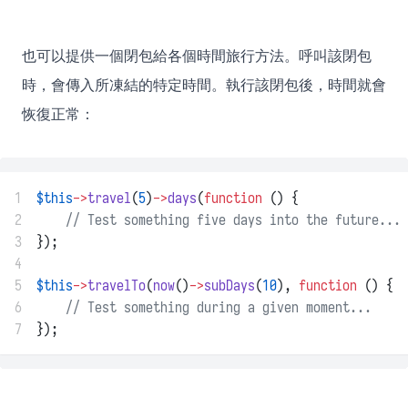
也可以提供一個閉包給各個時間旅行方法。呼叫該閉包
時，會傳入所凍結的特定時間。執行該閉包後，時間就會
恢復正常：
1
$this
->
travel
(
5
)
->
days
(
function
 () {
2
// Test something five days into the future...
3
});
4
5
$this
->
travelTo
(
now
()
->
subDays
(
10
), 
function
 () {
6
// Test something during a given moment...
7
});