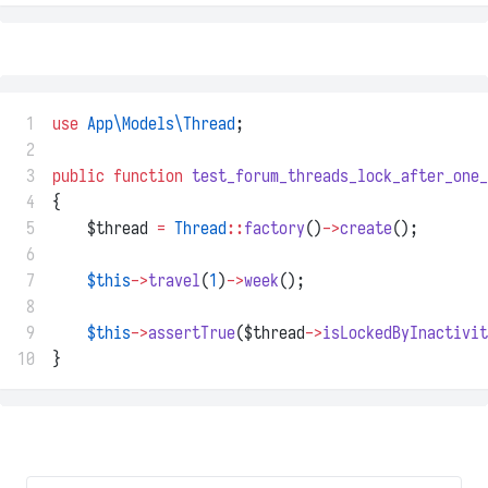
 1
use
App\Models\Thread
;
 2
 3
public
function
test_forum_threads_lock_after_one_
 4
{
 5
    $thread 
=
Thread
::
factory
()
->
create
();
 6
 7
$this
->
travel
(
1
)
->
week
();
 8
 9
$this
->
assertTrue
($thread
->
isLockedByInactivit
10
}