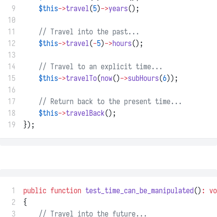
 9
$this
->
travel
(
5
)
->
years
();
10
11
// Travel into the past...
12
$this
->
travel
(
-
5
)
->
hours
();
13
14
// Travel to an explicit time...
15
$this
->
travelTo
(
now
()
->
subHours
(
6
));
16
17
// Return back to the present time...
18
$this
->
travelBack
();
19
});
 1
public
function
test_time_can_be_manipulated
()
:
vo
 2
{
 3
// Travel into the future...