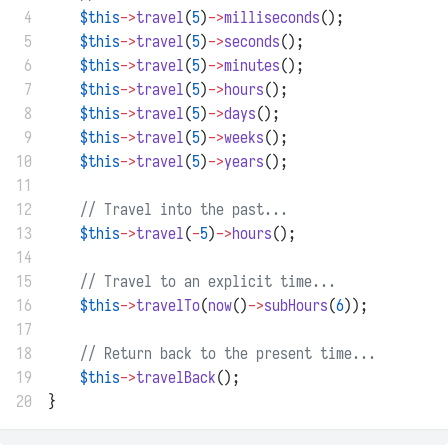
 4
$this
->
travel
(
5
)
->
milliseconds
();
 5
$this
->
travel
(
5
)
->
seconds
();
 6
$this
->
travel
(
5
)
->
minutes
();
 7
$this
->
travel
(
5
)
->
hours
();
 8
$this
->
travel
(
5
)
->
days
();
 9
$this
->
travel
(
5
)
->
weeks
();
10
$this
->
travel
(
5
)
->
years
();
11
12
// Travel into the past...
13
$this
->
travel
(
-
5
)
->
hours
();
14
15
// Travel to an explicit time...
16
$this
->
travelTo
(
now
()
->
subHours
(
6
));
17
18
// Return back to the present time...
19
$this
->
travelBack
();
20
}