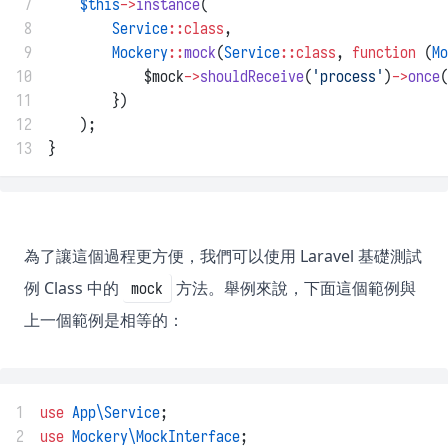
 7
$this
->
instance
(
 8
Service
::class
,
 9
Mockery
::
mock
(
Service
::class
, 
function
 (
Mo
10
            $mock
->
shouldReceive
(
'process'
)
->
once
(
11
        })
12
    );
13
}
為了讓這個過程更方便，我們可以使用 Laravel 基礎測試
例 Class 中的
方法。舉例來說，下面這個範例與
mock
上一個範例是相等的：
1
use
App\Service
;
2
use
Mockery\MockInterface
;