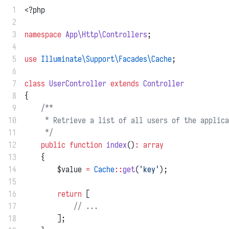
 1
<?php
 2
 3
namespace
App\Http\Controllers
;
 4
 5
use
Illuminate\Support\Facades\Cache
;
 6
 7
class
UserController
extends
Controller
 8
{
 9
/**
10
     * Retrieve a list of all users of the applica
11
     */
12
public
function
index
()
:
array
13
    {
14
        $value 
=
Cache
::
get
(
'key'
);
15
16
return
 [
17
// ...
18
        ];