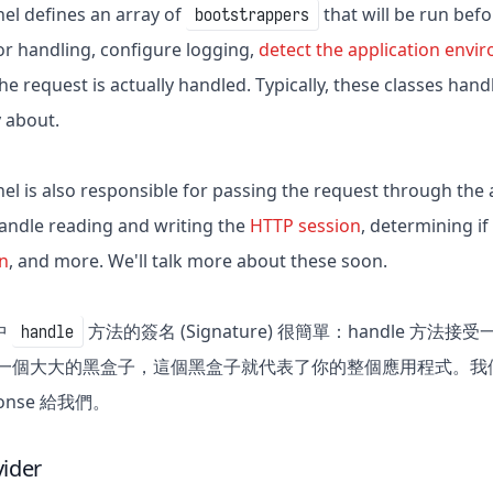
el defines an array of
that will be run bef
bootstrappers
or handling, configure logging,
detect the application envi
e request is actually handled. Typically, these classes hand
 about.
el is also responsible for passing the request through the 
ndle reading and writing the
HTTP session
, determining i
en
, and more. We'll talk more about these soon.
 中
方法的簽名 (Signature) 很簡單：handle 方法接
handle
想像成一個大大的黑盒子，這個黑盒子就代表了你的整個應用程式。我們把
ponse 給我們。
vider