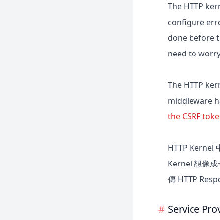
The HTTP kern
configure err
done before th
need to worry
The HTTP kern
middleware ha
the CSRF tok
HTTP Kernel
Kernel 
傳 HTTP Res
Service Pro