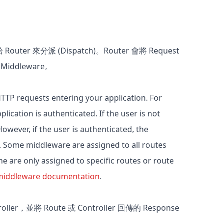
uter 來分派 (Dispatch)。Router 會將 Request
Middleware。
TTP requests entering your application. For
lication is authenticated. If the user is not
owever, if the user is authenticated, the
n. Some middleware are assigned to all routes
me are only assigned to specific routes or route
middleware documentation
.
ler，並將 Route 或 Controller 回傳的 Response