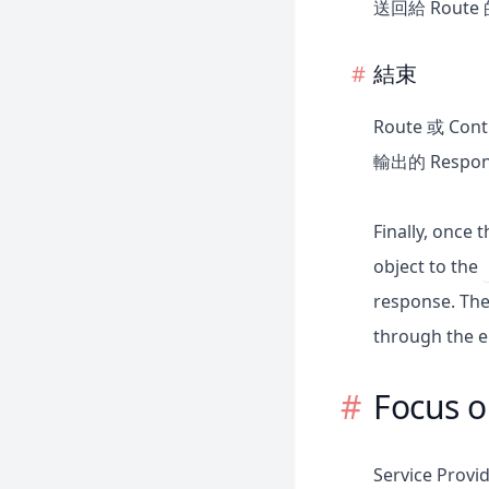
送回給 Route 
結束
Route 或 C
輸出的 Resp
Finally, once
object to the
response. Th
through the en
Focus o
Service P