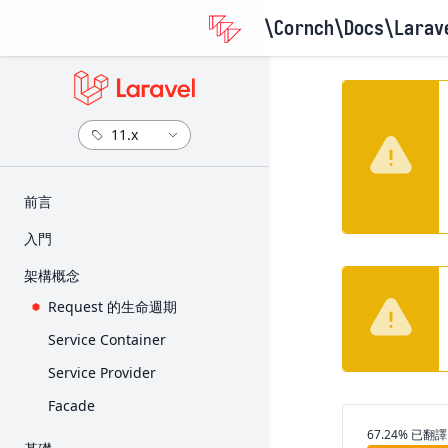
\Cornch\Docs
\Larav
​前言
版本資訊
入門
升級指南
安裝
架構概念
參與貢獻指南
設定
Request 的生命週期
目錄架構
Service Container
前端
Service Provider
入門套件
Facade
部署
翻譯進度
67.24% 已翻譯