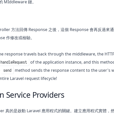
的 MIddleware 鏈。
ontroller 方法回傳 Response 之後，這個 Response 會再反
onse 作修改或檢驗。
 the response travels back through the middleware, the HTT
of the application instance, and this method
handleRequest
e
method sends the response content to the user's 
send
tire Laravel request lifecycle!
n Service Providers
rovider 真的是啟動 Laravel 應用程式的關鍵。建立應用程式實體，然後註