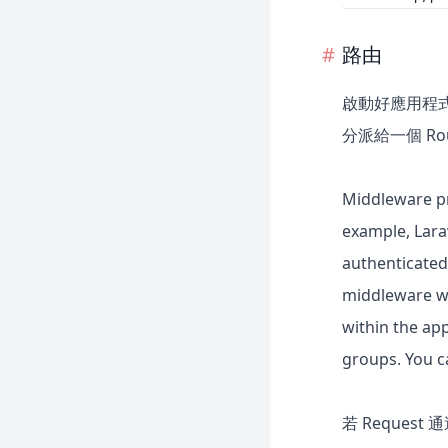
路由
啟動好應用程式且註
分派給一個 Rout
Middleware pr
example, Larav
authenticated,
middleware wi
within the app
groups. You 
若 Request 