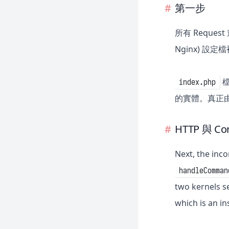
第一步
Sanctum
Scout
所有 Reques
Socialite
Nginx) 設
Telescope
Valet
檔
index.php
的實體。真正由 
HTTP 與 Con
Next, the inco
handleComman
two kernels se
which is an i