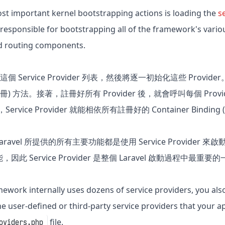
st important kernel bootstrapping actions is loading the
s
 responsible for bootstrapping all of the framework's vari
nd routing components.
代這個 Service Provider 列表，然後將逐一初始化這些 Provide
冊) 方法。接著，註冊好所有 Provider 後，就會呼叫每個 Provi
ervice Provider 就能相依所有註冊好的 Container Bindin
avel 所提供的所有主要功能都是使用 Service Provider 來啟
此 Service Provider 是整個 Laravel 啟動過程中最重
mework internally uses dozens of service providers, you als
 the user-defined or third-party service providers that your ap
file.
oviders.php