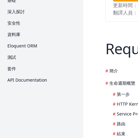
基礎
更新時間：
路由
深入探討
翻譯人員：
Middleware
Artisan 主控台
安全性
CSRF 保護
Broadcast
身份驗證
資料庫
Controller
快取
授權
Req
入門
Eloquent ORM
Request
Collection
E-Mail 驗證
Query Builder
入門
測試
Response
Concurrency
加密
分頁
關聯
入門
套件
View
Context
簡介
雜湊
Migration
Collection
HTTP 測試
Breeze
Blade 樣板
API Documentation
Contract
重設密碼
生命週期概覽
Seed
Mutator 與 Cast
主控台測試
Cashier (Stripe)
打包素材
Event
Redis
第一步
API Resource
瀏覽器測試
Cashier (Paddle)
產生 URL
檔案儲存
MongoDB
HTTP Kern
序列化
資料庫
Dusk
Session
輔助函式
Service P
Factory
Mock
Envoy
表單驗證
HTTP 用戶端
路由
Fortify
錯誤處理
本土化
結束
Folio