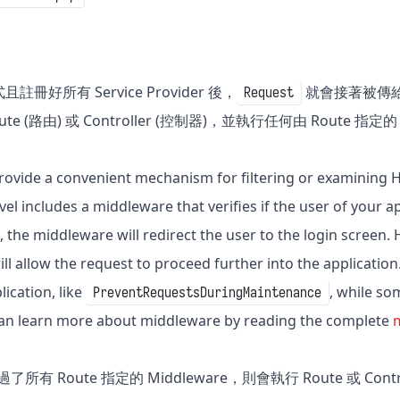
冊好所有 Service Provider 後，
就會接著被傳給 Ro
Request
e (路由) 或 Controller (控制器)，並執行任何由 Route 指定的 
ovide a convenient mechanism for filtering or examining H
el includes a middleware that verifies if the user of your app
 the middleware will redirect the user to the login screen. H
ll allow the request to proceed further into the applicatio
lication, like
, while so
PreventRequestsDuringMaintenance
can learn more about middleware by reading the complete
通過了所有 Route 指定的 Middleware，則會執行 Route 或 Control