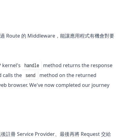
過來通過 Route 的 Middleware，能讓應用程式有機會對要
P kernel's
method returns the response
handle
 calls the
method on the returned
send
web browser. We've now completed our journey
冊 Service Provider、最後再將 Request 交給