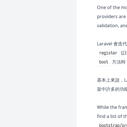
One of the mo
providers are
validation, a
Laravel 會迭
(註
register
方法時，S
boot
基本上來說，Lar
架中許多的功能，因
While the fra
find a list of
bootstrap/pr