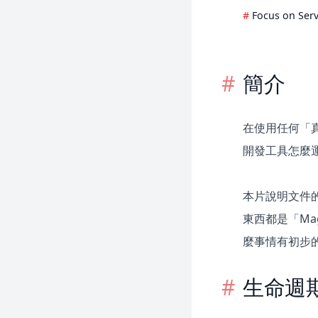
日誌
郵件
Focus on Serv
Homestead
通知
Horizon
套件開發
Jetstream
簡介
Processes
Mix
佇列
Octane
頻率限制
在使用任何「
Passport
Strings
開發工具怎麼
Pennant
任務排程
Pint
本片說明文件的
Precognition
東西都是「Ma
Prompts
麼事情有初步
Pulse
生命週
Reverb
Sail