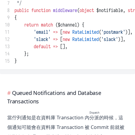
 7
 */
 8
public
function
middleware
(
object
 $notifiable, 
str
 9
{
10
return
match
 ($channel) {
11
'email'
=>
 [
new
RateLimited
(
'postmark'
)],
12
'slack'
=>
 [
new
RateLimited
(
'slack'
)],
13
default
=>
 [],
14
    };
15
}
Queued Notifications and Database
Transactions
Dispatch
當佇列通知是在資料庫 Transaction 內
分派
的時候，這
個通知可能會在資料庫 Transaction 被 Commit 前就被