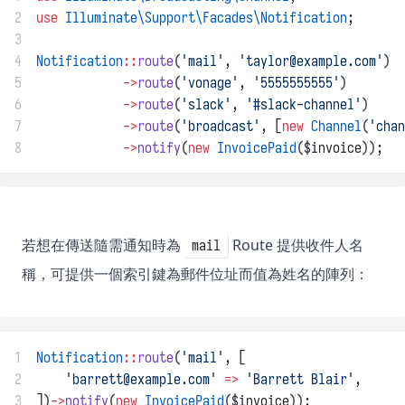
2
use
Illuminate\Support\Facades\Notification
;
3
4
Notification
::
route
(
'mail'
, 
'
taylor@example.com
'
)
5
->
route
(
'vonage'
, 
'5555555555'
)
6
->
route
(
'slack'
, 
'#slack-channel'
)
7
->
route
(
'broadcast'
, [
new
Channel
(
'chan
8
->
notify
(
new
InvoicePaid
($invoice));
若想在傳送隨需通知時為
Route 提供收件人名
mail
稱，可提供一個索引鍵為郵件位址而值為姓名的陣列：
1
Notification
::
route
(
'mail'
, [
2
'
barrett@example.com
'
=>
'Barrett Blair'
,
3
])
->
notify
(
new
InvoicePaid
($invoice));