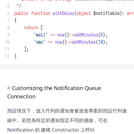
 5
 */
 6
public
function
withDelay
(
object
 $notifiable)
:
arr
 7
{
 8
return
 [
 9
'mail'
=>
now
()
->
addMinutes
(
5
),
10
'sms'
=>
now
()
->
addMinutes
(
10
),
11
    ];
12
}
Customizing the Notification Queue
Connection
預設情況下，放入佇列的通知會被放進專案的預設佇列連
線中。若想為特定的通知指定不同的連線，可在
Notification 的 建構 Constructor 上呼叫