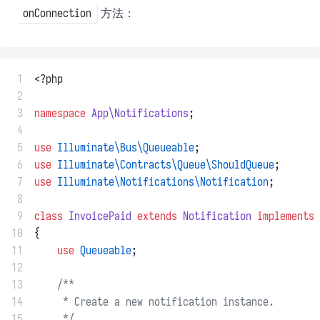
方法：
onConnection
 1
<?php
 2
 3
namespace
App\Notifications
;
 4
 5
use
Illuminate\Bus\Queueable
;
 6
use
Illuminate\Contracts\Queue\ShouldQueue
;
 7
use
Illuminate\Notifications\Notification
;
 8
 9
class
InvoicePaid
extends
Notification
implements
10
{
11
use
Queueable
;
12
13
/**
14
     * Create a new notification instance.
15
     */