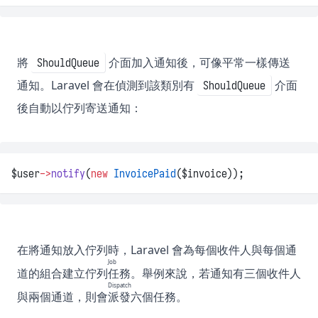
將
介面加入通知後，可像平常一樣傳送
ShouldQueue
通知。Laravel 會在偵測到該類別有
介面
ShouldQueue
後自動以佇列寄送通知：
$user
->
notify
(
new
InvoicePaid
($invoice));
在將通知放入佇列時，Laravel 會為每個收件人與每個通
Job
道的組合建立佇列
任務
。舉例來說，若通知有三個收件人
Dispatch
與兩個通道，則會
派發
六個任務。