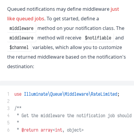
Queued notifications may define middleware
just
like queued jobs
. To get started, define a
method on your notification class. The
middleware
method will receive
and
middleware
$notifiable
variables, which allow you to customize
$channel
the returned middleware based on the notification's
destination:
 1
use
Illuminate\Queue\Middleware\RateLimited
;
 2
 3
/**
 4
 * Get the middleware the notification job should 
 5
 *
 6
 * 
@return
array
<
int
, object>