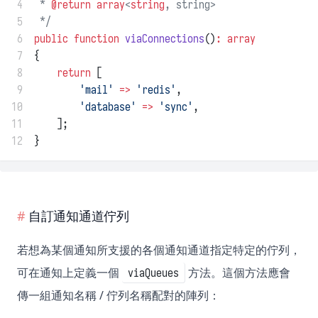
 4
 * 
@return
array
<
string
, string>
 5
 */
 6
public
function
viaConnections
()
:
array
 7
{
 8
return
 [
 9
'mail'
=>
'redis'
,
10
'database'
=>
'sync'
,
11
    ];
12
}
自訂通知通道佇列
若想為某個通知所支援的各個通知通道指定特定的佇列，
可在通知上定義一個
方法。這個方法應會
viaQueues
傳一組通知名稱 / 佇列名稱配對的陣列：