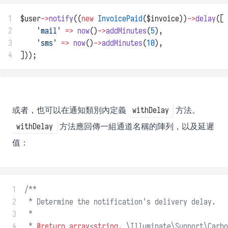
1
$user
->
notify
((
new
InvoicePaid
($invoice))
->
delay
([
2
'mail'
=>
now
()
->
addMinutes
(
5
),
3
'sms'
=>
now
()
->
addMinutes
(
10
),
4
]));
或者，也可以在通知類別內定義
方法。
withDelay
方法應回傳一組通道名稱的陣列，以及延遲
withDelay
值：
 1
/**
 2
 * Determine the notification's delivery delay.
 3
 *
 4
 * 
@return
array
<
string
, \Illuminate\Support\Carbo