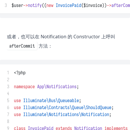
3
$user
->
notify
((
new
InvoicePaid
($invoice))
->
afterCom
或者，也可以在 Notification 的 Constructor 上呼叫
方法：
afterCommit
 1
<?php
 2
 3
namespace
App\Notifications
;
 4
 5
use
Illuminate\Bus\Queueable
;
 6
use
Illuminate\Contracts\Queue\ShouldQueue
;
 7
use
Illuminate\Notifications\Notification
;
 8
 9
class
InvoicePaid
extends
Notification
implements