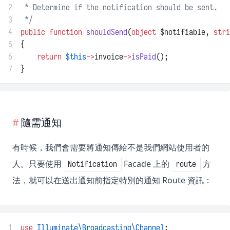
2
 * Determine if the notification should be sent.
3
 */
4
public
function
shouldSend
(
object
 $notifiable, 
stri
5
{
6
return
$this
->
invoice
->
isPaid
();
7
}
隨需通知
有時候，我們會需要將通知傳給不是我們網站使用者的
人。只要使用
Facade 上的
方
Notification
route
法，就可以在送出通知前指定特別的通知 Route 資訊：
1
use
Illuminate\Broadcasting\Channel
;