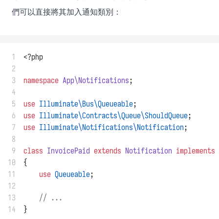
們可以直接將其加入通知類別：
 1
<?php
 2
 3
namespace
App\Notifications
;
 4
 5
use
Illuminate\Bus\Queueable
;
 6
use
Illuminate\Contracts\Queue\ShouldQueue
;
 7
use
Illuminate\Notifications\Notification
;
 8
 9
class
InvoicePaid
extends
Notification
implements
10
{
11
use
Queueable
;
12
13
// ...
14
}