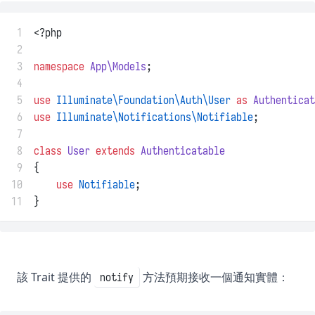
 1
<?php
 2
 3
namespace
App\Models
;
 4
 5
use
Illuminate\Foundation\Auth\User
as
Authenticat
 6
use
Illuminate\Notifications\Notifiable
;
 7
 8
class
User
extends
Authenticatable
 9
{
10
use
Notifiable
;
11
}
該 Trait 提供的
方法預期接收一個通知實體：
notify