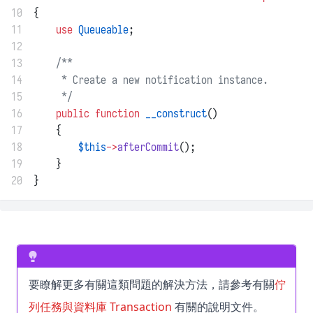
10
{
11
use
Queueable
;
12
13
/**
14
     * Create a new notification instance.
15
     */
16
public
function
__construct
()
17
    {
18
$this
->
afterCommit
();
19
    }
20
}
要瞭解更多有關這類問題的解決方法，請參考有關
佇
列任務與資料庫 Transaction
有關的說明文件。