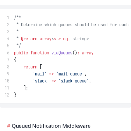
 1
/**
 2
 * Determine which queues should be used for each 
 3
 *
 4
 * 
@return
array
<
string
, string>
 5
 */
 6
public
function
viaQueues
()
:
array
 7
{
 8
return
 [
 9
'mail'
=>
'mail-queue'
,
10
'slack'
=>
'slack-queue'
,
11
    ];
12
}
Queued Notification Middleware