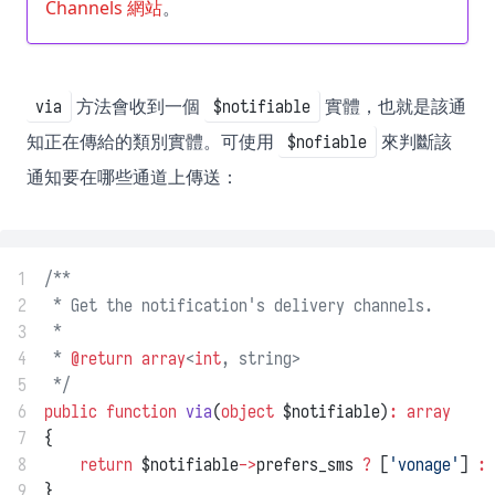
Channels 網站
。
方法會收到一個
實體，也就是該通
via
$notifiable
知正在傳給的類別實體。可使用
來判斷該
$nofiable
通知要在哪些通道上傳送：
1
/**
2
 * Get the notification's delivery channels.
3
 *
4
 * 
@return
array
<
int
, string>
5
 */
6
public
function
via
(
object
 $notifiable)
:
array
7
{
8
return
 $notifiable
->
prefers_sms 
?
 [
'vonage'
] 
:
 
9
}