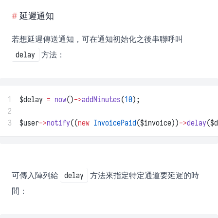
延遲通知
若想延遲傳送通知，可在通知初始化之後串聯呼叫
方法：
delay
1
$delay 
=
now
()
->
addMinutes
(
10
);
2
3
$user
->
notify
((
new
InvoicePaid
($invoice))
->
delay
($d
可傳入陣列給
方法來指定特定通道要延遲的時
delay
間：