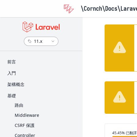
\Cornch\Docs
\Larav
​前言
版本資訊
入門
升級指南
安裝
架構概念
參與貢獻指南
設定
Request 的生命週期
基礎
目錄架構
Service Container
路由
前端
Service Provider
Middleware
入門套件
Facade
CSRF 保護
部署
翻譯進度
45.45% 已翻譯
Controller