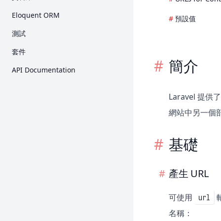
快取
授權
入門
Eloquent ORM
預設值
Collection
E-Mail 驗證
Query Builder
入門
測試
Concurrency
加密
分頁
關聯
入門
套件
Context
雜湊
Migration
簡介
Collection
HTTP 測試
Breeze
API Documentation
Contract
重設密碼
Seed
Mutator 與 Cast
主控台測試
Cashier (Stripe)
Event
Redis
API Resource
瀏覽器測試
Laravel 
Cashier (Paddle)
檔案儲存
MongoDB
序列化
資料庫
網站中另一個部分的
Dusk
輔助函式
Factory
Mock
Envoy
HTTP 用戶端
基礎
Fortify
本土化
Folio
郵件
產生 URL
Homestead
通知
Horizon
可使用
輔
url
套件開發
Jetstream
名稱：
Processes