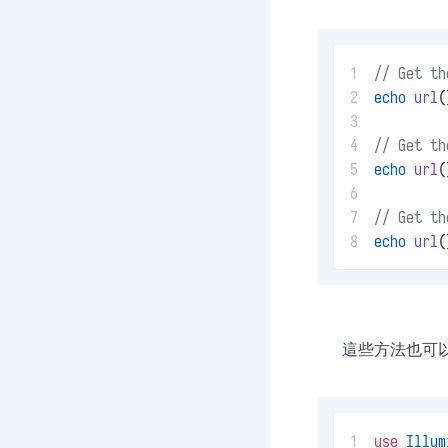
1
// Get th
2
echo
url
(
3
4
// Get th
5
echo
url
(
6
7
// Get th
8
echo
url
(
這些方法也可
1
use
Illum