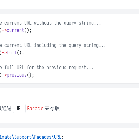
e current URL without the query string...
)
->
current
();
e current URL including the query string...
)
->
full
();
e full URL for the previous request...
)
->
previous
();
以通過
Facade
來存取：
URL
inate\Support\Facades\URL
;