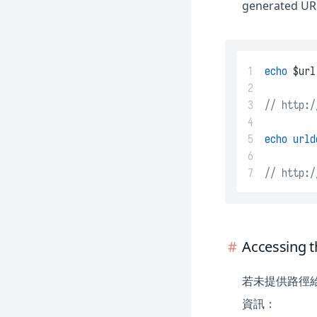
generated UR
1
echo
 $url
2
3
// http:/
4
5
echo
urld
6
7
// http:/
Accessing t
若未提供路徑
資訊：