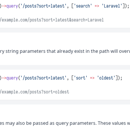
)
->
query
(
'/posts?sort=latest'
, [
'search'
=>
'Laravel'
]);
/example.com/posts?sort=latest&search=Laravel
y string parameters that already exist in the path will overw
)
->
query
(
'/posts?sort=latest'
, [
'sort'
=>
'oldest'
]);
/example.com/posts?sort=oldest
ues may also be passed as query parameters. These values w