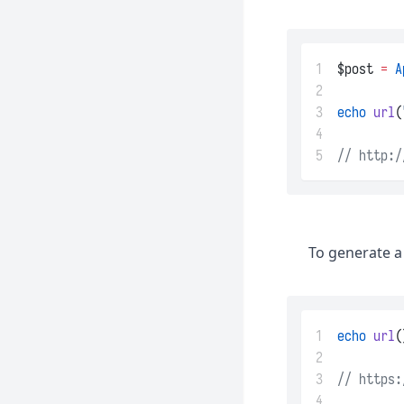
Mix
佇列
Octane
頻率限制
1
$post 
=
A
Passport
Strings
2
Pennant
3
echo
url
(
任務排程
Pint
4
5
// http:/
Precognition
Prompts
Pulse
Reverb
To generate a
Sail
Sanctum
1
echo
url
(
Scout
2
Socialite
3
// https:
Telescope
4