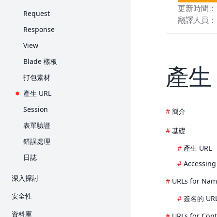
更新時間：
Request
翻譯人員：
Response
View
Blade 樣板
產生 
打包素材
產生 URL
Session
簡介
表單驗證
基礎
錯誤處理
產生 URL
日誌
Accessing
深入探討
URLs for Nam
Artisan 主控台
安全性
簽名的 UR
Broadcast
身份驗證
資料庫
URLs for Cont