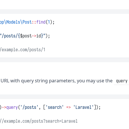
pp\Models\Post
::
find
(
1
);
"/posts/{
$post
->
id
}"
);
/example.com/posts/1
 URL with query string parameters, you may use the
query
)
->
query
(
'/posts'
, [
'search'
=>
'Laravel'
]);
//example.com/posts?search=Laravel