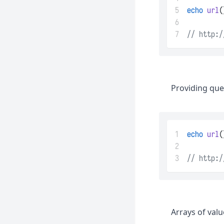
5
echo
url
(
Valet
6
7
// http:/
Providing quer
1
echo
url
(
2
3
// http:/
Arrays of val