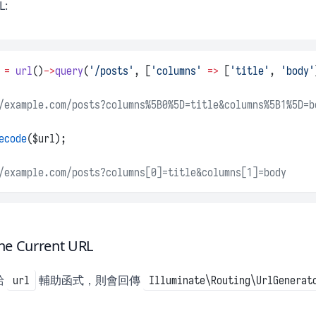
L:
 
=
url
()
->
query
(
'/posts'
, [
'columns'
=>
 [
'title'
, 
'body'
/example.com/posts?columns%5B0%5D=title&columns%5B1%5D=b
ecode
($url);
/example.com/posts?columns[0]=title&columns[1]=body
he Current URL
給
輔助函式，則會回傳
url
Illuminate\Routing\UrlGenerat