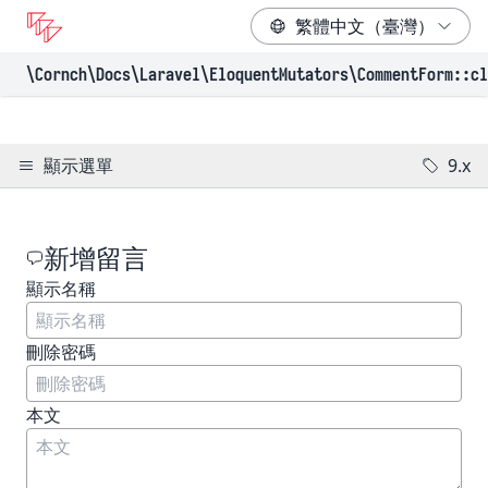
\Cornch\Docs
\Laravel
\EloquentMutators
\CommentForm
::cl
顯示選單
9.x
新增留言
顯示名稱
（必填）
刪除密碼
本文
（必填）