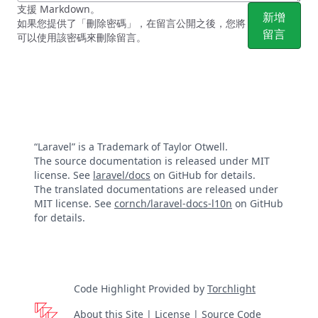
支援 Markdown。
新增
如果您提供了「刪除密碼」，在留言公開之後，您將
留言
可以使用該密碼來刪除留言。
“Laravel” is a Trademark of Taylor Otwell.
The source documentation is released under MIT
license. See
laravel/docs
on GitHub for details.
The translated documentations are released under
MIT license. See
cornch/laravel-docs-l10n
on GitHub
for details.
Code Highlight Provided by
Torchlight
About this Site
|
License
|
Source Code