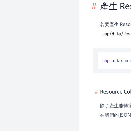
產生 Res
Pulse
Reverb
Sail
若要產生 Res
Sanctum
app/Http/Res
Scout
Socialite
php
artisan
Telescope
Valet
Resource Col
除了產生能轉換個別
在我們的 JSO