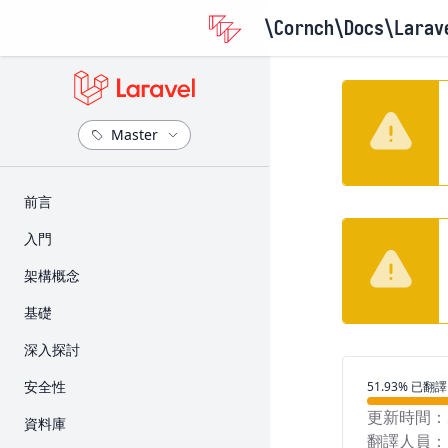
\Cornch\Docs
\Larav
​前言
版本資訊
入門
升級指南
安裝
架構概念
參與貢獻指南
設定
Request 的生命週期
基礎
目錄架構
Service Container
路由
深入探討
前端
Service Provider
Middleware
Artisan 主控台
翻譯進度
安全性
51.93% 已翻譯
入門套件
Facade
CSRF 保護
Broadcast
身份驗證
更新時間：
資料庫
部署
Controller
翻譯人員：
快取
授權