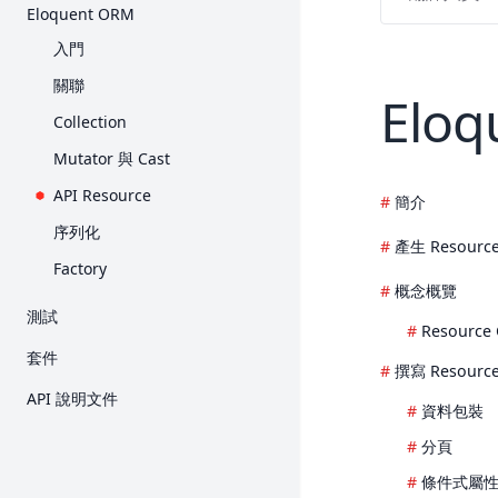
入門
Eloquent ORM
Request
Collection
E-Mail 驗證
Query Builder
入門
Response
Contract
加密
分頁
關聯
Elo
View
Event
雜湊
Migration
Collection
Blade 樣板
檔案儲存
重設密碼
Seed
Mutator 與 Cast
打包素材
輔助函式
Redis
API Resource
簡介
產生 URL
HTTP 用戶端
序列化
Session
產生 Resourc
本土化
Factory
表單驗證
郵件
概念概覽
測試
錯誤處理
通知
Resource 
入門
日誌
套件
套件開發
撰寫 Resourc
HTTP 測試
Breeze
Processes
API 說明文件
資料包裝
主控台測試
Cashier (Stripe)
佇列
分頁
瀏覽器測試
Cashier (Paddle)
頻率限制
條件式屬
資料庫
Dusk