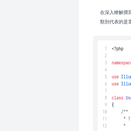
在深入瞭解撰寫 
類別代表的是需
 1
<?php
 2
 3
namespac
 4
 5
use
Illu
 6
use
Illu
 7
 8
class
Us
 9
{
10
/**
11
     * T
12
     *