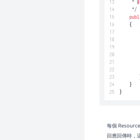
13
     * 
@
14
     */
15
publ
16
    {
17
18
19
20
21
22
23
        
24
    }
25
}
每個 Resour
回應回傳時，這