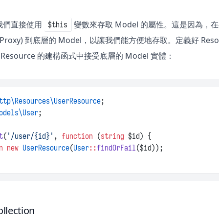
我們直接使用
變數來存取 Model 的屬性。這是因為，在
$this
Proxy) 到底層的 Model，以讓我們能方便地存取。定義好 Resou
該 Resource 的建構函式中接受底層的 Model 實體：
ttp\Resources\UserResource
;
odels\User
;
t
(
'/user/{id}'
, 
function
 (
string
 $id) {
n
new
UserResource
(
User
::
findOrFail
($id));
llection