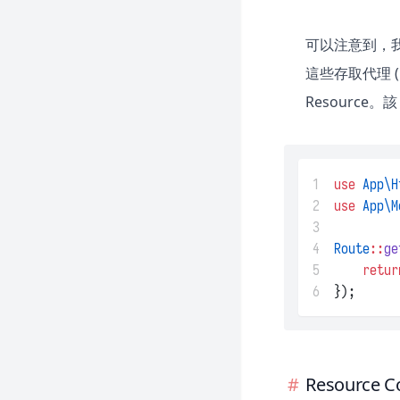
可以注意到，
這些存取代理 (
Resource。
1
use
App\H
2
use
App\M
3
4
Route
::
ge
5
retur
6
});
Resource Co