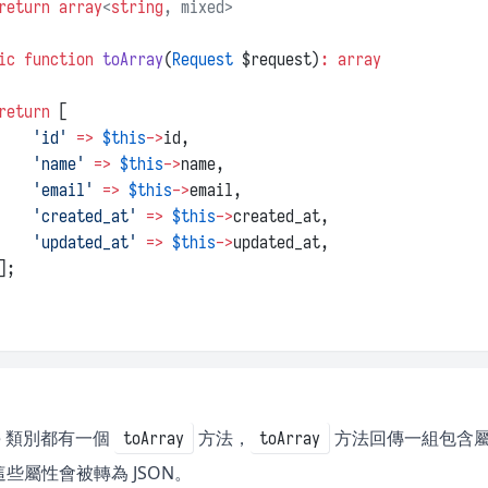
return
array
<
string
, mixed>
ic
function
toArray
(
Request
 $request)
:
array
return
 [
'id'
=>
$this
->
id,
'name'
=>
$this
->
name,
'email'
=>
$this
->
email,
'created_at'
=>
$this
->
created_at,
'updated_at'
=>
$this
->
updated_at,
];
ce 類別都有一個
方法，
方法回傳一組包含屬性
toArray
toArray
些屬性會被轉為 JSON。