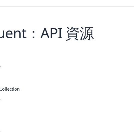
quent：API 資源
e
Collection
e
性