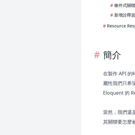
Strings
條件式關
Mock
Envoy
任務排程
新增詮釋
Fortify
Resource Re
Folio
Homestead
Horizon
簡介
Jetstream
Mix
在製作 API 
Octane
屬性我們只希望
Passport
Eloquent 的
Pennant
Pint
當然，我們還是可以
Precognition
其關聯要怎麼被
Prompts