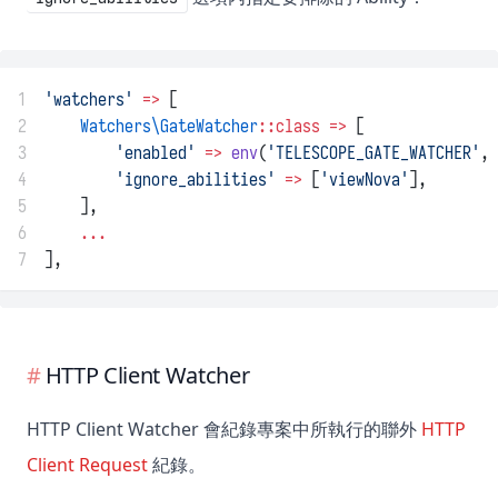
1
'watchers'
=>
 [
2
Watchers\GateWatcher
::class
=>
 [
3
'enabled'
=>
env
(
'TELESCOPE_GATE_WATCHER'
, 
4
'ignore_abilities'
=>
 [
'viewNova'
],
5
    ],
6
...
7
],
HTTP Client Watcher
HTTP Client Watcher 會紀錄專案中所執行的聯外
HTTP
Client Request
紀錄。