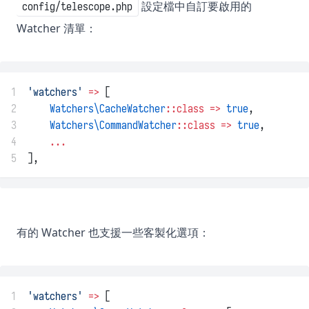
設定檔中自訂要啟用的
config/telescope.php
Watcher 清單：
1
'watchers'
=>
 [
2
Watchers\CacheWatcher
::class
=>
true
,
3
Watchers\CommandWatcher
::class
=>
true
,
4
...
5
],
有的 Watcher 也支援一些客製化選項：
1
'watchers'
=>
 [