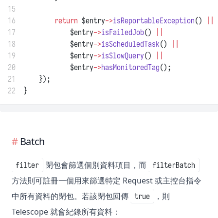
15
16
return
 $entry
->
isReportableException
() 
||
17
            $entry
->
isFailedJob
() 
||
18
            $entry
->
isScheduledTask
() 
||
19
            $entry
->
isSlowQuery
() 
||
20
            $entry
->
hasMonitoredTag
();
21
    });
22
}
Batch
閉包會篩選個別資料項目，而
filter
filterBatch
方法則可註冊一個用來篩選特定 Request 或主控台指令
中所有資料的閉包。若該閉包回傳
，則
true
Telescope 就會紀錄所有資料：